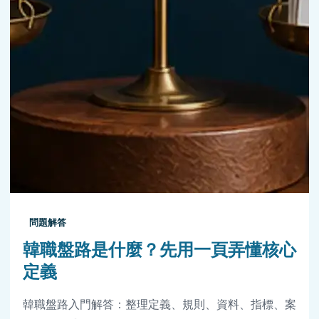
問題解答
韓職盤路是什麼？先用一頁弄懂核心
定義
韓職盤路入門解答：整理定義、規則、資料、指標、案