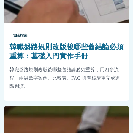
進階指南
韓職盤路規則改版後哪些舊結論必須
重算：基礎入門實作手冊
韓職盤路規則改版後哪些舊結論必須重算，用四步流
程、兩組數字案例、比較表、FAQ 與查核清單完成進
階判讀。