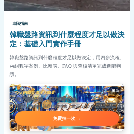
進階指南
韓職盤路資訊到什麼程度才足以做決
定：基礎入門實作手冊
韓職盤路資訊到什麼程度才足以做決定，用四步流程、
兩組數字案例、比較表、FAQ 與查核清單完成進階判
讀。
贊助
今天的轉盤還沒人轉走
天天轉好運，轉盤等你抽
單筆存款 3000 就送轉盤機會，最高 2888 每天都能中。
免費抽一次 →