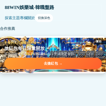
88WIN娛樂城-韓職盤路
探索
主題
專欄
關於
切換深色
合作推薦
贊助
手慢的人只能看別人領
搶紅包每日限量開放
當日存款達標即可到首頁搶紅包，手速決定金額。
去搶紅包 →