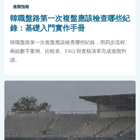
進階指南
韓職盤路第一次複盤應該檢查哪些紀
錄：基礎入門實作手冊
韓職盤路第一次複盤應該檢查哪些紀錄，用四步流程、
兩組數字案例、比較表、FAQ 與查核清單完成進階判
讀。