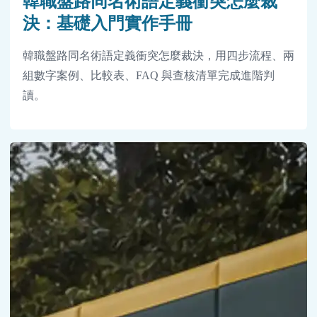
韓職盤路同名術語定義衝突怎麼裁
決：基礎入門實作手冊
韓職盤路同名術語定義衝突怎麼裁決，用四步流程、兩
組數字案例、比較表、FAQ 與查核清單完成進階判
讀。