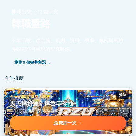
棒球盤勢 · 112 篇研究
韓職盤路
不靠口號，從定義、規則、資料、機率、案例與風險
界線建立可重現的研究路線。
瀏覽 8 個完整主題 →
合作推薦
贊助
今天的轉盤還沒人轉走
天天轉好運，轉盤等你抽
單筆存款 3000 就送轉盤機會，最高 2888 每天都能中。
免費抽一次 →