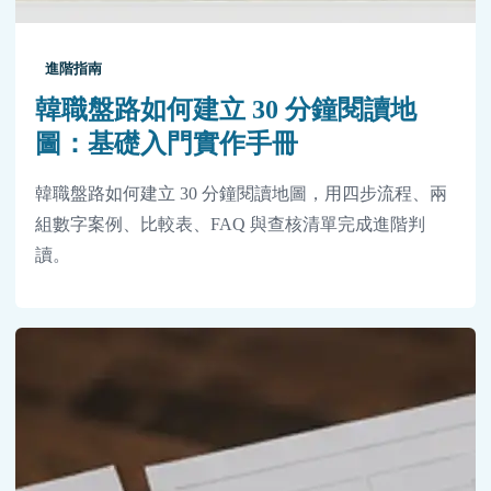
進階指南
韓職盤路如何建立 30 分鐘閱讀地
圖：基礎入門實作手冊
韓職盤路如何建立 30 分鐘閱讀地圖，用四步流程、兩
組數字案例、比較表、FAQ 與查核清單完成進階判
讀。