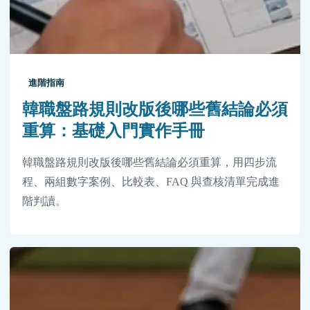
進階指南
韓職盤路規則改版後哪些舊結論必須
重算：基礎入門實作手冊
韓職盤路規則改版後哪些舊結論必須重算，用四步流
程、兩組數字案例、比較表、FAQ 與查核清單完成進
階判讀。