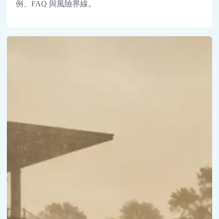
例、FAQ 與風險界線。