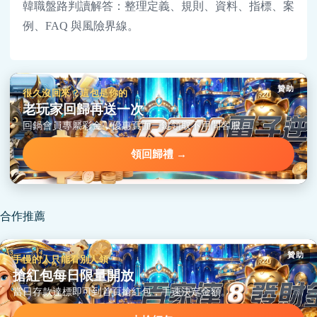
韓職盤路判讀解答：整理定義、規則、資料、指標、案
例、FAQ 與風險界線。
贊助
很久沒回來？這包是你的
老玩家回歸再送一次
回鍋會員專屬彩金，優惠頁面一鍵領取不用問客服。
領回歸禮 →
合作推薦
贊助
手慢的人只能看別人領
搶紅包每日限量開放
當日存款達標即可到首頁搶紅包，手速決定金額。