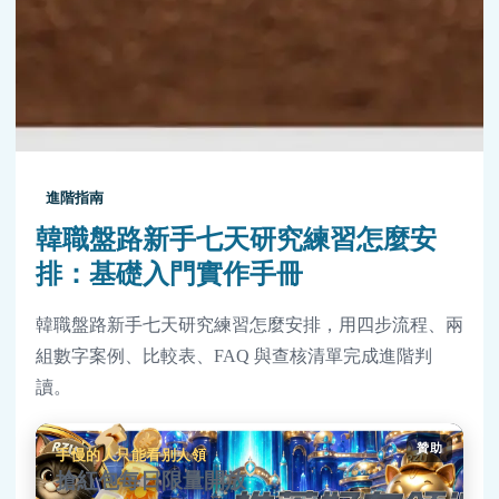
進階指南
韓職盤路新手七天研究練習怎麼安
排：基礎入門實作手冊
韓職盤路新手七天研究練習怎麼安排，用四步流程、兩
組數字案例、比較表、FAQ 與查核清單完成進階判
讀。
贊助
手慢的人只能看別人領
搶紅包每日限量開放