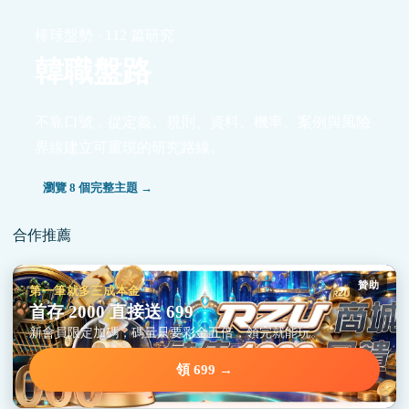
棒球盤勢 · 112 篇研究
韓職盤路
不靠口號，從定義、規則、資料、機率、案例與風險
界線建立可重現的研究路線。
瀏覽 8 個完整主題 →
合作推薦
贊助
第一筆就多三成本金
首存 2000 直接送 699
新會員限定加碼，碼量只要彩金五倍，領完就能玩。
領 699 →