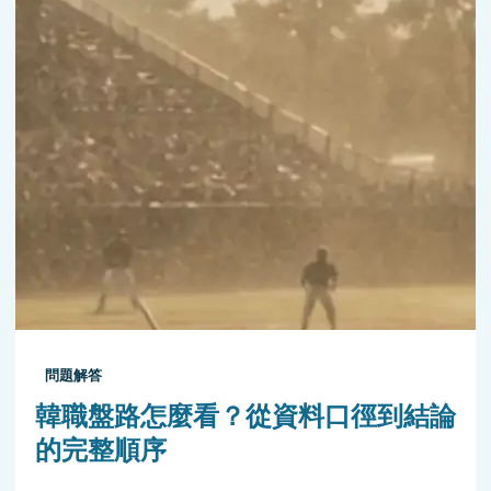
問題解答
韓職盤路怎麼看？從資料口徑到結論
的完整順序