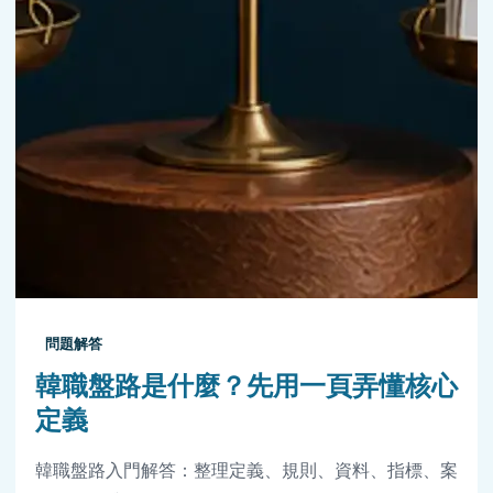
問題解答
韓職盤路是什麼？先用一頁弄懂核心
定義
韓職盤路入門解答：整理定義、規則、資料、指標、案