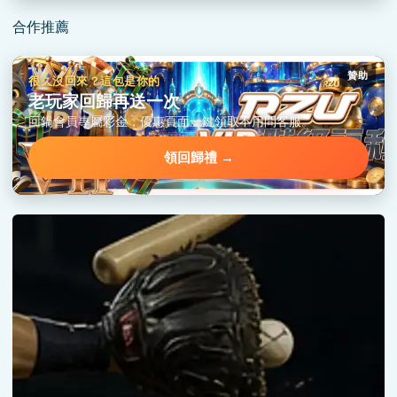
合作推薦
贊助
很久沒回來？這包是你的
老玩家回歸再送一次
回鍋會員專屬彩金，優惠頁面一鍵領取不用問客服。
領回歸禮 →