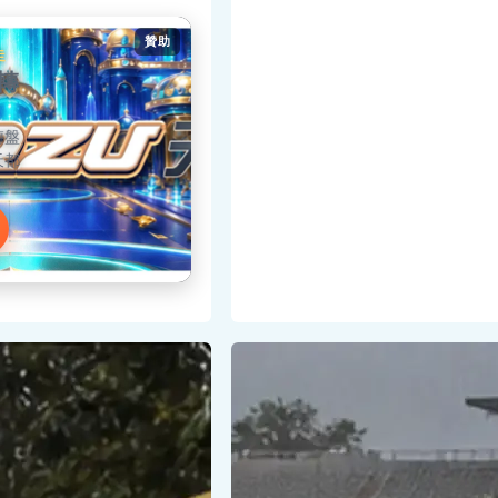
贊助
走
轉
轉盤
天都