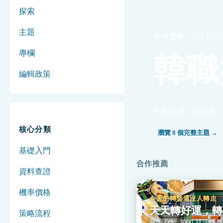
探索
主題
棒球盤勢 · 112 篇
專欄
韓職
編輯政策
不靠口號，從定義
核心分類
瀏覽 8 個完整主題 →
基礎入門
合作推薦
資料查證
機率價格
今天的轉盤還沒人轉走
天天轉好運，轉
策略流程
單筆存款 3000 就送轉