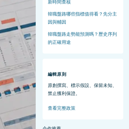
新時間查核
韓職盤路哪些指標值得看？先分主
因與輔因
韓職盤路走勢能預測嗎？歷史序列
的正確用途
編輯原則
原創撰寫、標示假設、保留未知、
禁止獲利保證。
查看完整政策
合作推薦