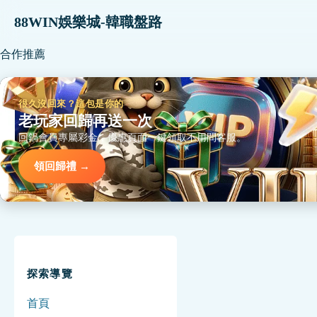
88WIN娛樂城-韓職盤路
合作推薦
很久沒回來？這包是你的
老玩家回歸再送一次
回鍋會員專屬彩金，優惠頁面一鍵領取不用問客服。
領回歸禮 →
探索導覽
首頁