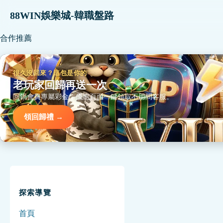
88WIN娛樂城-韓職盤路
合作推薦
很久沒回來？這包是你的
老玩家回歸再送一次
回鍋會員專屬彩金，優惠頁面一鍵領取不用問客服。
領回歸禮 →
探索導覽
首頁