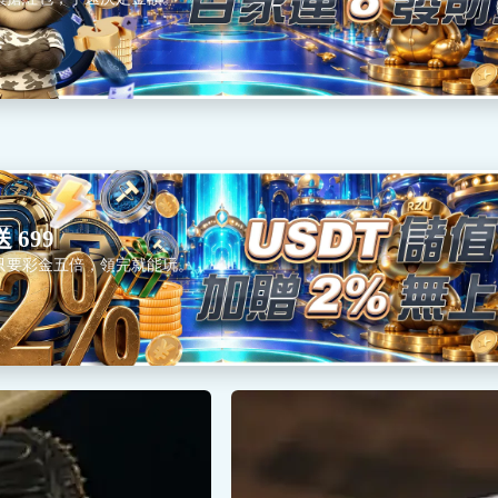
 699
只要彩金五倍，領完就能玩。