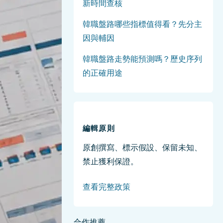
新時間查核
韓職盤路哪些指標值得看？先分主
因與輔因
韓職盤路走勢能預測嗎？歷史序列
的正確用途
編輯原則
原創撰寫、標示假設、保留未知、
禁止獲利保證。
查看完整政策
合作推薦