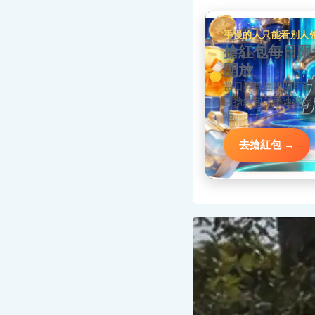
手慢的人只能看別人
搶紅包每日限
開放
當日存款達標即可到
頁搶紅包，手速決定
額。
去搶紅包 →