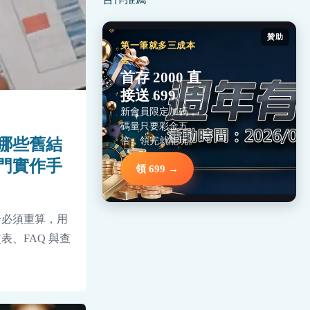
贊助
第一筆就多三成本
金
首存 2000 直
接送 699
新會員限定加碼，
碼量只要彩金五
倍，領完就能玩。
哪些舊結
門實作手
領 699 →
論必須重算，用
、FAQ 與查