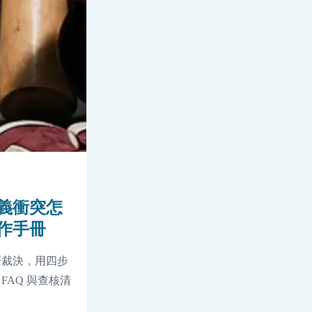
義衝突怎
作手冊
麼裁決，用四步
AQ 與查核清