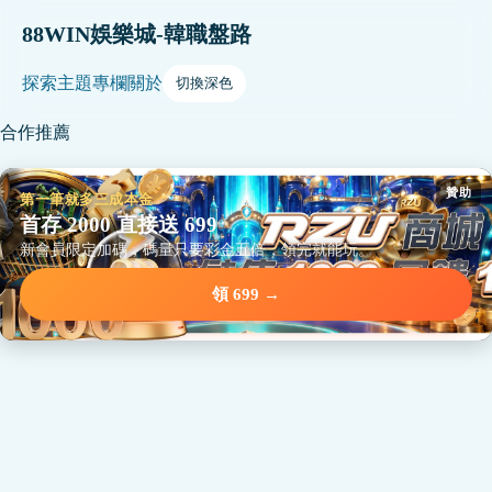
88WIN娛樂城-韓職盤路
探索
主題
專欄
關於
切換深色
合作推薦
贊助
第一筆就多三成本金
首存 2000 直接送 699
新會員限定加碼，碼量只要彩金五倍，領完就能玩。
領 699 →