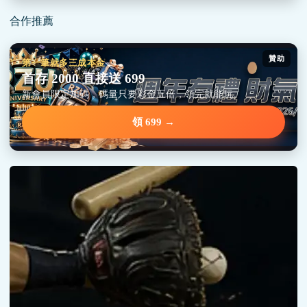
合作推薦
贊助
第一筆就多三成本金
首存 2000 直接送 699
新會員限定加碼，碼量只要彩金五倍，領完就能玩。
領 699 →