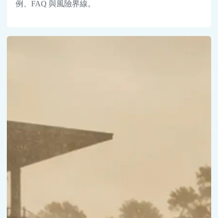
例、FAQ 與風險界線。