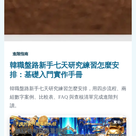
進階指南
韓職盤路新手七天研究練習怎麼安
排：基礎入門實作手冊
韓職盤路新手七天研究練習怎麼安排，用四步流程、兩
組數字案例、比較表、FAQ 與查核清單完成進階判
讀。
贊助
手慢的人只能看別人領
搶紅包每日限量開放