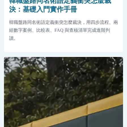
韓職盤路同名術語定義衝突怎麼裁
決：基礎入門實作手冊
韓職盤路同名術語定義衝突怎麼裁決，用四步流程、兩
組數字案例、比較表、FAQ 與查核清單完成進階判
讀。