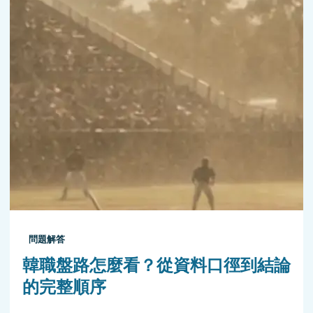
問題解答
韓職盤路怎麼看？從資料口徑到結論
的完整順序