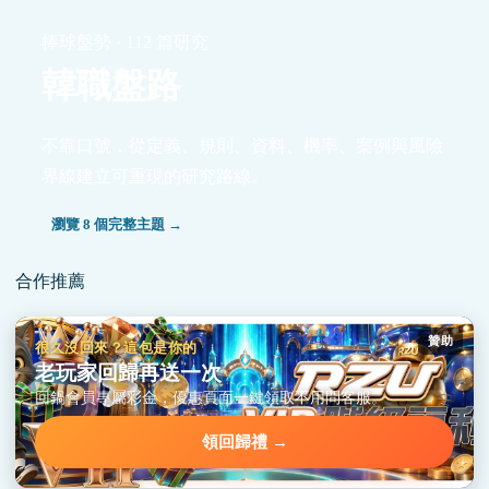
棒球盤勢 · 112 篇研究
韓職盤路
不靠口號，從定義、規則、資料、機率、案例與風險
界線建立可重現的研究路線。
瀏覽 8 個完整主題 →
合作推薦
贊助
很久沒回來？這包是你的
老玩家回歸再送一次
回鍋會員專屬彩金，優惠頁面一鍵領取不用問客服。
領回歸禮 →