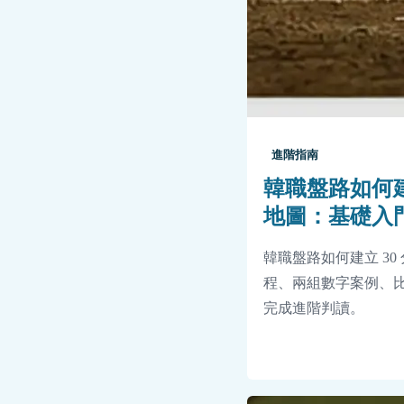
進階指南
韓職盤路如何建
地圖：基礎入
韓職盤路如何建立 3
程、兩組數字案例、比
完成進階判讀。