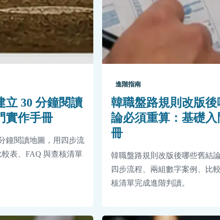
進階指南
立 30 分鐘閱讀
韓職盤路規則改版後
門實作手冊
論必須重算：基礎入
冊
0 分鐘閱讀地圖，用四步流
較表、FAQ 與查核清單
韓職盤路規則改版後哪些舊結
四步流程、兩組數字案例、比較表
核清單完成進階判讀。