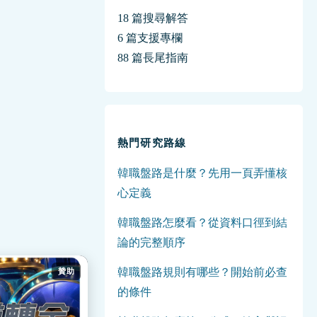
18 篇搜尋解答
6 篇支援專欄
88 篇長尾指南
熱門研究路線
韓職盤路是什麼？先用一頁弄懂核
心定義
韓職盤路怎麼看？從資料口徑到結
論的完整順序
韓職盤路規則有哪些？開始前必查
贊助
的條件