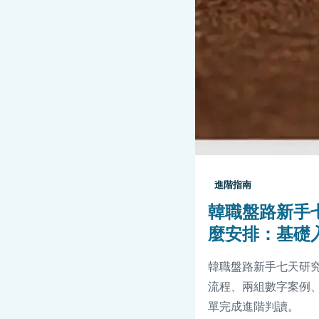
進階指南
韓職盤路新手
麼安排：基礎
韓職盤路新手七天研
流程、兩組數字案例、
單完成進階判讀。