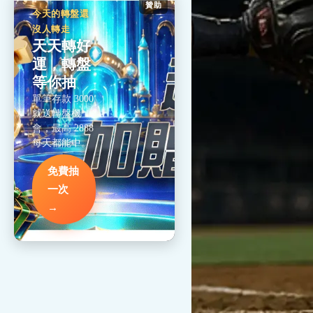
贊助
今天的轉盤還
沒人轉走
天天轉好
運，轉盤
等你抽
單筆存款 3000
就送轉盤機
會，最高 2888
每天都能中。
免費抽
一次
→