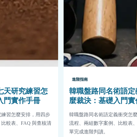
進階指南
七天研究練習怎
韓職盤路同名術語定
入門實作手冊
麼裁決：基礎入門實
究練習怎麼安排，用四步
韓職盤路同名術語定義衝突怎
比較表、FAQ 與查核清
流程、兩組數字案例、比較表、F
單完成進階判讀。