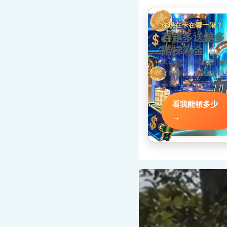
你現在卡在哪一階？
存越多送越多
階梯彩金
累積儲值達標自動解
對應彩金，階梯越高
越狠。
看我能領多少
→