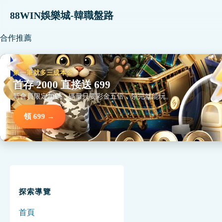
88WIN娛樂城-韓職盤路
合作推薦
第一筆就多三成本金
首存 2000 直接送 699
新會員限定加碼，碼量只要彩金五倍，領完就能玩。
領 699 →
探索導覽
首頁