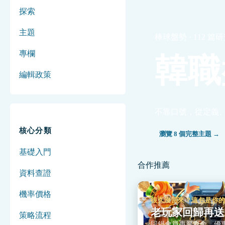
探索
主題
棒球盤勢 · 112 篇
專欄
韓職
編輯政策
不靠口號，從定義
核心分類
瀏覽 8 個完整主題 →
基礎入門
合作推薦
資料查證
機率價格
很久沒回來？這包是你
老玩家回歸再送
策略流程
回鍋會員專屬彩金，優