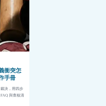
義衝突怎
作手冊
麼裁決，用四步
AQ 與查核清