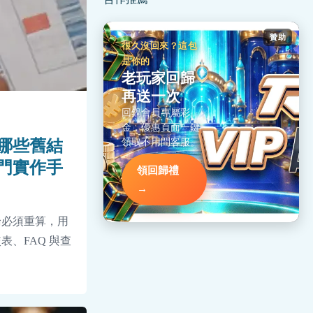
贊助
很久沒回來？這包
是你的
老玩家回歸
再送一次
回鍋會員專屬彩
金，優惠頁面一鍵
領取不用問客服。
哪些舊結
門實作手
領回歸禮
→
論必須重算，用
、FAQ 與查