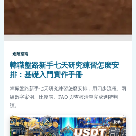
進階指南
韓職盤路新手七天研究練習怎麼安
排：基礎入門實作手冊
韓職盤路新手七天研究練習怎麼安排，用四步流程、兩
組數字案例、比較表、FAQ 與查核清單完成進階判
讀。
贊助
第一筆就多三成本金
首存 2000 直接送 699