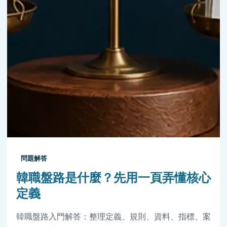
問題解答
韓職盤路是什麼？先用一頁弄懂核心
定義
韓職盤路入門解答：整理定義、規則、資料、指標、案