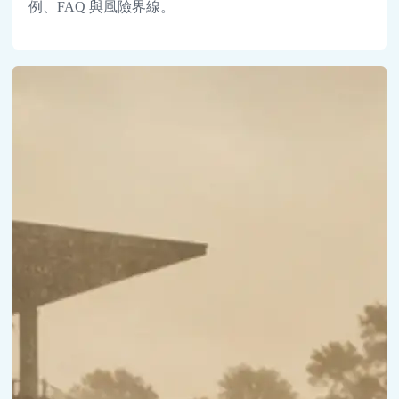
例、FAQ 與風險界線。