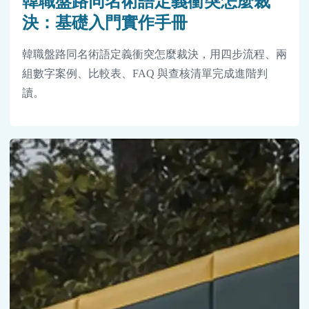
韓職盤路同名術語定義衝突怎麼裁
決：基礎入門實作手冊
韓職盤路同名術語定義衝突怎麼裁決，用四步流程、兩
組數字案例、比較表、FAQ 與查核清單完成進階判
讀。