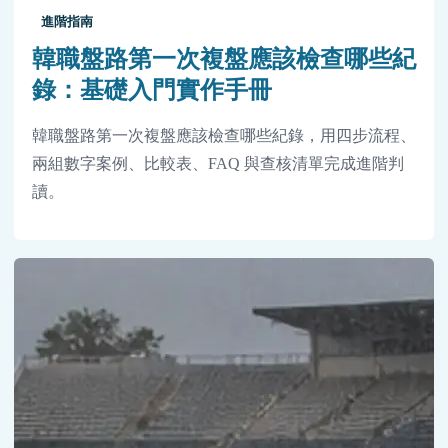
進階指南
韓職盤路第一次複盤應該檢查哪些紀
錄：基礎入門實作手冊
韓職盤路第一次複盤應該檢查哪些紀錄，用四步流程、
兩組數字案例、比較表、FAQ 與查核清單完成進階判
讀。