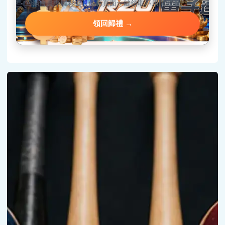
回鍋會員專屬彩金，優惠頁面一鍵領取不用問客服。
領回歸禮 →