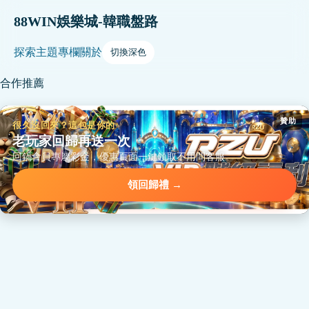
88WIN娛樂城-韓職盤路
探索
主題
專欄
關於
切換深色
合作推薦
贊助
很久沒回來？這包是你的
老玩家回歸再送一次
回鍋會員專屬彩金，優惠頁面一鍵領取不用問客服。
領回歸禮 →