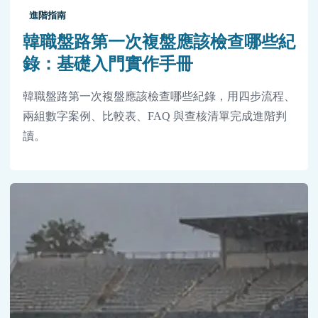
進階指南
韓職盤路第一次複盤應該檢查哪些紀
錄：基礎入門實作手冊
韓職盤路第一次複盤應該檢查哪些紀錄，用四步流程、
兩組數字案例、比較表、FAQ 與查核清單完成進階判
讀。