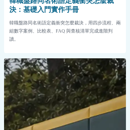
韓職盤路同名術語定義衝突怎麼裁
決：基礎入門實作手冊
韓職盤路同名術語定義衝突怎麼裁決，用四步流程、兩
組數字案例、比較表、FAQ 與查核清單完成進階判
讀。