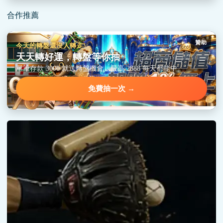
合作推薦
贊助
今天的轉盤還沒人轉走
天天轉好運，轉盤等你抽
單筆存款 3000 就送轉盤機會，最高 2888 每天都能中。
免費抽一次 →