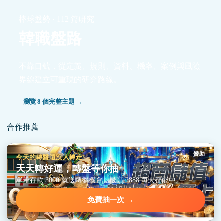
棒球盤勢 · 112 篇研究
韓職盤路
不靠口號，從定義、規則、資料、機率、案例與風險
界線建立可重現的研究路線。
瀏覽 8 個完整主題 →
合作推薦
贊助
今天的轉盤還沒人轉走
天天轉好運，轉盤等你抽
單筆存款 3000 就送轉盤機會，最高 2888 每天都能中。
免費抽一次 →