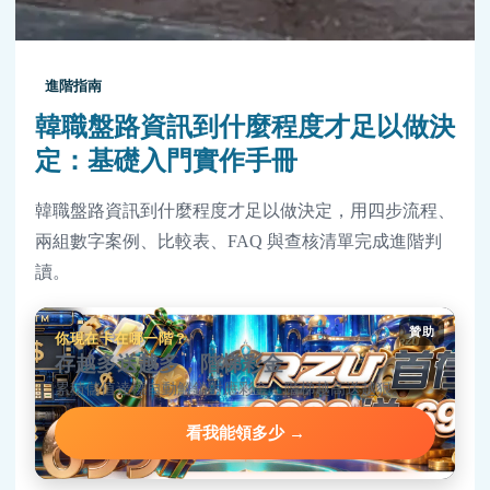
進階指南
韓職盤路資訊到什麼程度才足以做決
定：基礎入門實作手冊
韓職盤路資訊到什麼程度才足以做決定，用四步流程、
兩組數字案例、比較表、FAQ 與查核清單完成進階判
讀。
贊助
你現在卡在哪一階？
存越多送越多，階梯彩金
累積儲值達標自動解鎖對應彩金，階梯越高送越狠。
看我能領多少 →