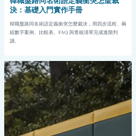
韓職盤路同名術語定義衝突怎麼裁
決：基礎入門實作手冊
韓職盤路同名術語定義衝突怎麼裁決，用四步流程、兩
組數字案例、比較表、FAQ 與查核清單完成進階判
讀。