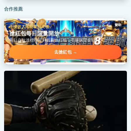
合作推薦
贊助
手慢的人只能看別人領
搶紅包每日限量開放
當日存款達標即可到首頁搶紅包，手速決定金額。
去搶紅包 →