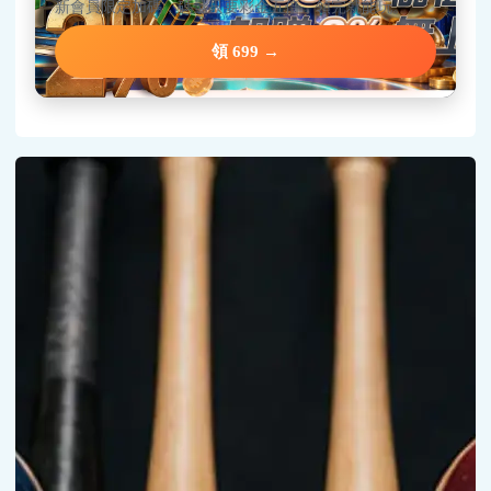
新會員限定加碼，碼量只要彩金五倍，領完就能玩。
領 699 →