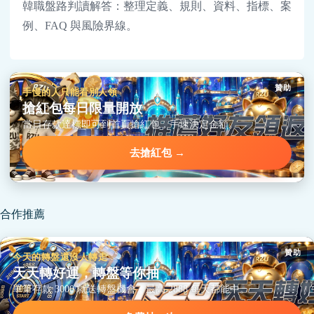
韓職盤路判讀解答：整理定義、規則、資料、指標、案
例、FAQ 與風險界線。
贊助
手慢的人只能看別人領
搶紅包每日限量開放
當日存款達標即可到首頁搶紅包，手速決定金額。
去搶紅包 →
合作推薦
贊助
今天的轉盤還沒人轉走
天天轉好運，轉盤等你抽
單筆存款 3000 就送轉盤機會，最高 2888 每天都能中。