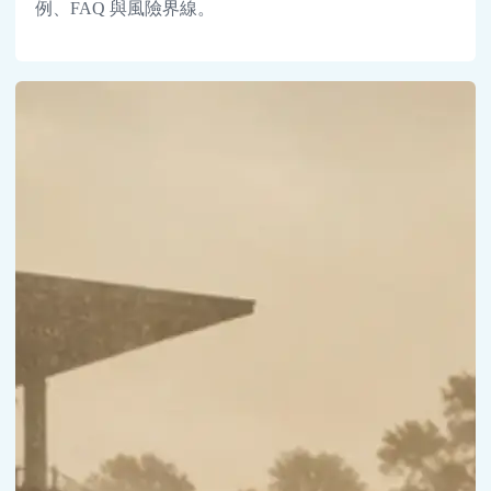
例、FAQ 與風險界線。