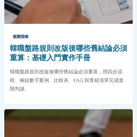
進階指南
韓職盤路規則改版後哪些舊結論必須
重算：基礎入門實作手冊
韓職盤路規則改版後哪些舊結論必須重算，用四步流
程、兩組數字案例、比較表、FAQ 與查核清單完成進
階判讀。