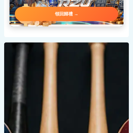
回鍋會員專屬彩金，優惠頁面一鍵領取不用問客服。
領回歸禮 →