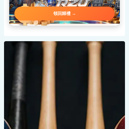
回鍋會員專屬彩金，優惠頁面一鍵領取不用問客服。
領回歸禮 →