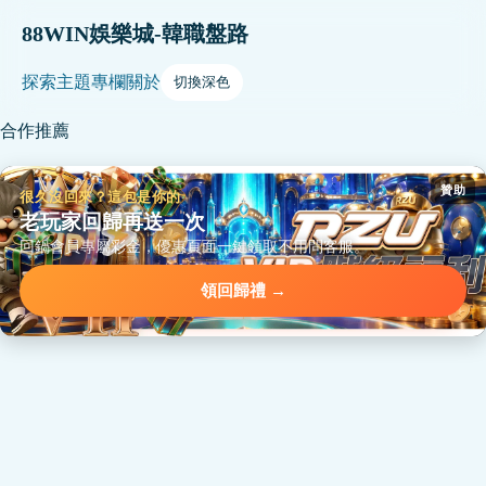
88WIN娛樂城-韓職盤路
探索
主題
專欄
關於
切換深色
合作推薦
贊助
很久沒回來？這包是你的
老玩家回歸再送一次
回鍋會員專屬彩金，優惠頁面一鍵領取不用問客服。
領回歸禮 →