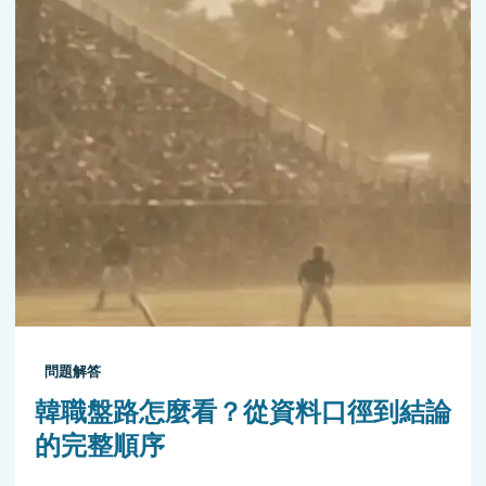
問題解答
韓職盤路怎麼看？從資料口徑到結論
的完整順序