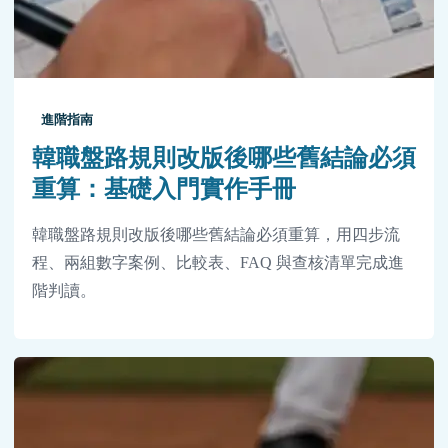
進階指南
韓職盤路規則改版後哪些舊結論必須
重算：基礎入門實作手冊
韓職盤路規則改版後哪些舊結論必須重算，用四步流
程、兩組數字案例、比較表、FAQ 與查核清單完成進
階判讀。