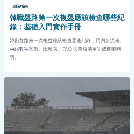
進階指南
韓職盤路第一次複盤應該檢查哪些紀
錄：基礎入門實作手冊
韓職盤路第一次複盤應該檢查哪些紀錄，用四步流程、
兩組數字案例、比較表、FAQ 與查核清單完成進階判
讀。