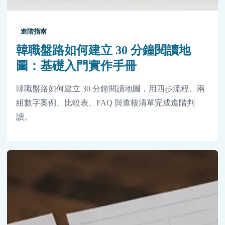
進階指南
韓職盤路如何建立 30 分鐘閱讀地
圖：基礎入門實作手冊
韓職盤路如何建立 30 分鐘閱讀地圖，用四步流程、兩
組數字案例、比較表、FAQ 與查核清單完成進階判
讀。