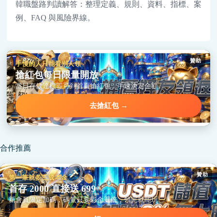
韓職盤路判讀解答：整理定義、規則、資料、指標、案
例、FAQ 與風險界線。
贊助
手慢的人只能看別人領
搶紅包每日限量開放
當日存款達標即可到首頁搶紅包，手速決定金額。
去搶紅包 →
合作推薦
贊助
第一筆就多三成本金
首存 2000 直接送 699
新會員限定加碼，碼量只要彩金五倍，領完就能玩。