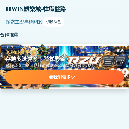
88WIN娛樂城-韓職盤路
探索
主題
專欄
關於
切換深色
合作推薦
贊助
你現在卡在哪一階？
存越多送越多，階梯彩金
累積儲值達標自動解鎖對應彩金，階梯越高送越狠。
看我能領多少 →