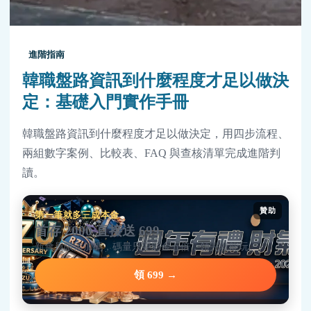
進階指南
韓職盤路資訊到什麼程度才足以做決
定：基礎入門實作手冊
韓職盤路資訊到什麼程度才足以做決定，用四步流程、
兩組數字案例、比較表、FAQ 與查核清單完成進階判
讀。
贊助
第一筆就多三成本金
首存 2000 直接送 699
新會員限定加碼，碼量只要彩金五倍，領完就能玩。
領 699 →