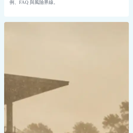
例、FAQ 與風險界線。