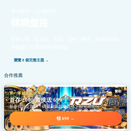
棒球盤勢 · 112 篇研究
韓職盤路
不靠口號，從定義、規則、資料、機率、案例與風險
界線建立可重現的研究路線。
瀏覽 8 個完整主題 →
合作推薦
贊助
第一筆就多三成本金
首存 2000 直接送 699
新會員限定加碼，碼量只要彩金五倍，領完就能玩。
領 699 →