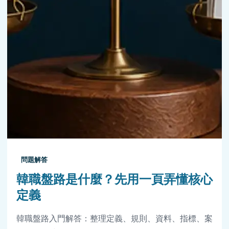
問題解答
韓職盤路是什麼？先用一頁弄懂核心
定義
韓職盤路入門解答：整理定義、規則、資料、指標、案