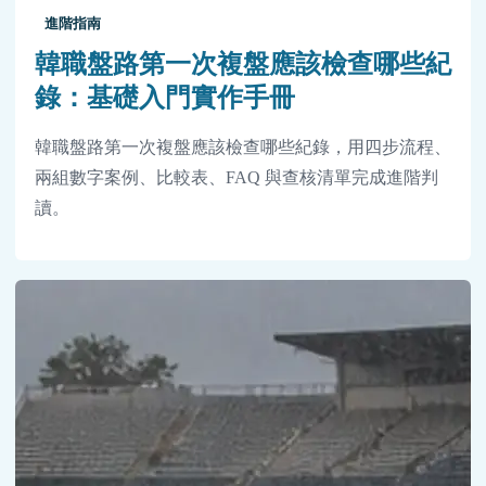
進階指南
韓職盤路第一次複盤應該檢查哪些紀
錄：基礎入門實作手冊
韓職盤路第一次複盤應該檢查哪些紀錄，用四步流程、
兩組數字案例、比較表、FAQ 與查核清單完成進階判
讀。