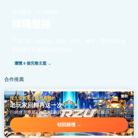
棒球盤勢 · 112 篇研究
韓職盤路
不靠口號，從定義、規則、資料、機率、案例與風險
界線建立可重現的研究路線。
瀏覽 8 個完整主題 →
合作推薦
贊助
很久沒回來？這包是你的
老玩家回歸再送一次
回鍋會員專屬彩金，優惠頁面一鍵領取不用問客服。
領回歸禮 →