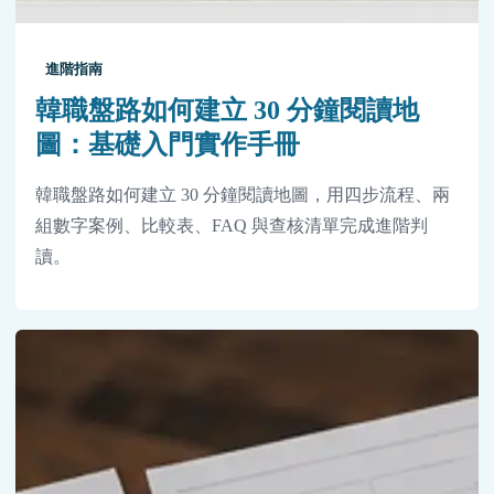
進階指南
韓職盤路如何建立 30 分鐘閱讀地
圖：基礎入門實作手冊
韓職盤路如何建立 30 分鐘閱讀地圖，用四步流程、兩
組數字案例、比較表、FAQ 與查核清單完成進階判
讀。