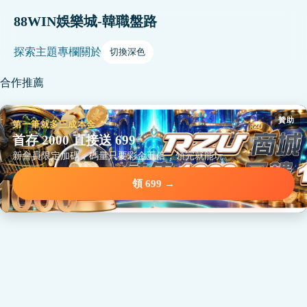
88WIN娛樂城-韓職盤路
探索
主題
專欄
關於
切換深色
合作推薦
贊助
第一筆就多三成本金
首存 2000 直接送 699
新會員限定加碼，碼量只要彩金五倍，領完就能玩。
領 699 →