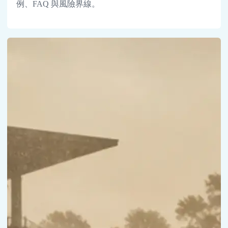
例、FAQ 與風險界線。