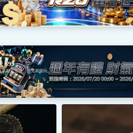
 699
只要彩金五倍，領完就能玩。