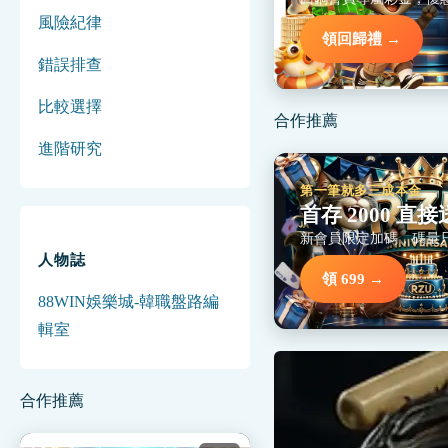
風險紀律
領回歸禮 →
錯誤排查
比較選擇
合作推薦
進階研究
第一筆就多三成本金
首存 2000 直接送
新會員限定加碼，碼量
人物誌
領 699 →
88WIN娛樂城-韓職盤路編
輯室
合作推薦