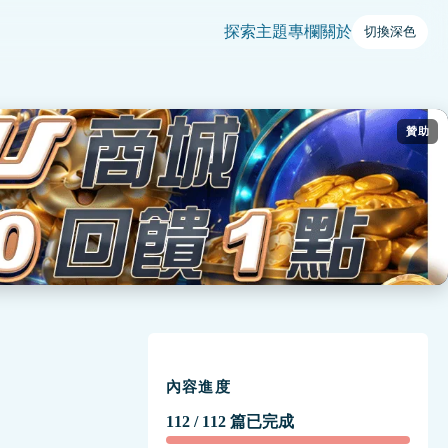
探索
主題
專欄
關於
切換深色
贊助
內容進度
112 / 112 篇已完成