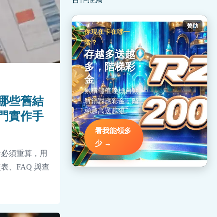
贊助
你現在卡在哪一
階？
存越多送越
多，階梯彩
金
累積儲值達標自動
哪些舊結
解鎖對應彩金，階
梯越高送越狠。
門實作手
看我能領多
少 →
論必須重算，用
、FAQ 與查