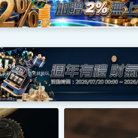
 699
只要彩金五倍，領完就能玩。