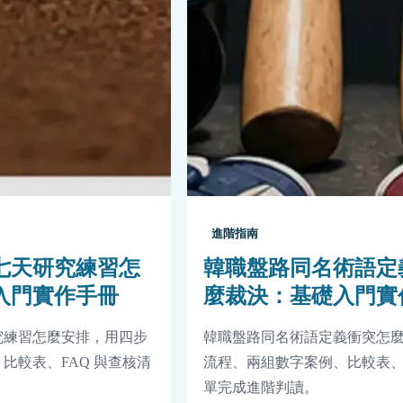
進階指南
七天研究練習怎
韓職盤路同名術語定
入門實作手冊
麼裁決：基礎入門實
究練習怎麼安排，用四步
韓職盤路同名術語定義衝突怎
比較表、FAQ 與查核清
流程、兩組數字案例、比較表、F
單完成進階判讀。