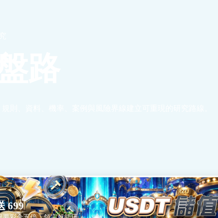
研究
盤路
、規則、資料、機率、案例與風險界線建立可重現的研究路線。
 699
只要彩金五倍，領完就能玩。