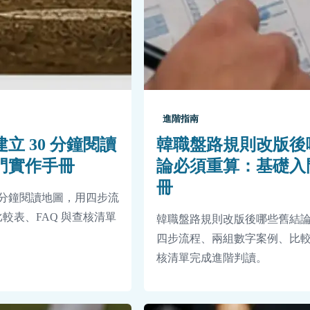
進階指南
立 30 分鐘閱讀
韓職盤路規則改版後
門實作手冊
論必須重算：基礎入
冊
0 分鐘閱讀地圖，用四步流
較表、FAQ 與查核清單
韓職盤路規則改版後哪些舊結
四步流程、兩組數字案例、比較表
核清單完成進階判讀。