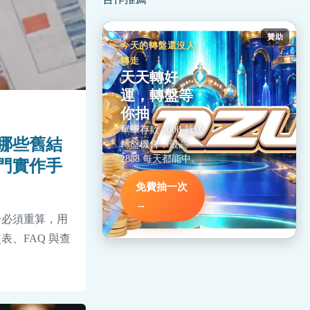
贊助
今天的轉盤還沒人
轉走
天天轉好
運，轉盤等
你抽
單筆存款 3000 就送
哪些舊結
轉盤機會，最高
2888 每天都能中。
門實作手
免費抽一次
→
論必須重算，用
、FAQ 與查