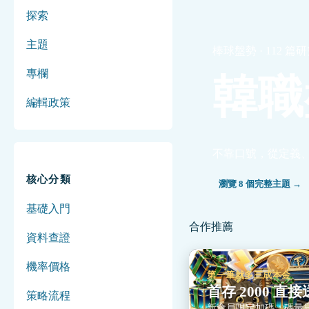
探索
主題
棒球盤勢 · 112 篇
專欄
韓職
編輯政策
不靠口號，從定義
核心分類
瀏覽 8 個完整主題 →
基礎入門
合作推薦
資料查證
機率價格
第一筆就多三成本金
首存 2000 直接送
策略流程
新會員限定加碼，碼量