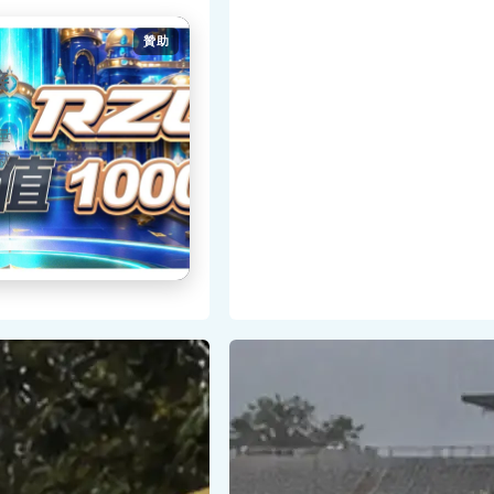
贊助
接
量
就