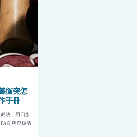
義衝突怎
作手冊
麼裁決，用四步
AQ 與查核清