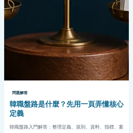
問題解答
韓職盤路是什麼？先用一頁弄懂核心
定義
韓職盤路入門解答：整理定義、規則、資料、指標、案