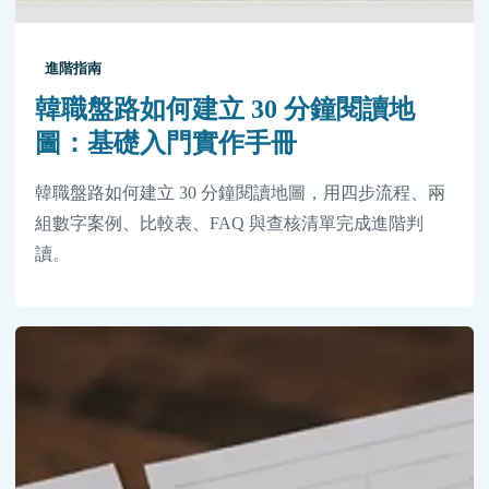
進階指南
韓職盤路如何建立 30 分鐘閱讀地
圖：基礎入門實作手冊
韓職盤路如何建立 30 分鐘閱讀地圖，用四步流程、兩
組數字案例、比較表、FAQ 與查核清單完成進階判
讀。