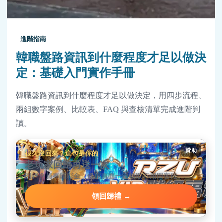
進階指南
韓職盤路資訊到什麼程度才足以做決
定：基礎入門實作手冊
韓職盤路資訊到什麼程度才足以做決定，用四步流程、
兩組數字案例、比較表、FAQ 與查核清單完成進階判
讀。
贊助
很久沒回來？這包是你的
老玩家回歸再送一次
回鍋會員專屬彩金，優惠頁面一鍵領取不用問客服。
領回歸禮 →