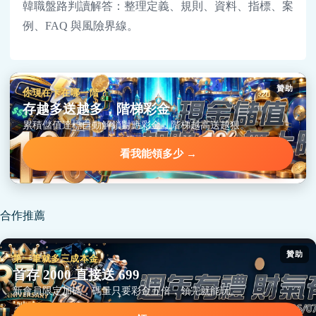
韓職盤路判讀解答：整理定義、規則、資料、指標、案
例、FAQ 與風險界線。
贊助
你現在卡在哪一階？
存越多送越多，階梯彩金
累積儲值達標自動解鎖對應彩金，階梯越高送越狠。
看我能領多少 →
合作推薦
贊助
第一筆就多三成本金
首存 2000 直接送 699
新會員限定加碼，碼量只要彩金五倍，領完就能玩。