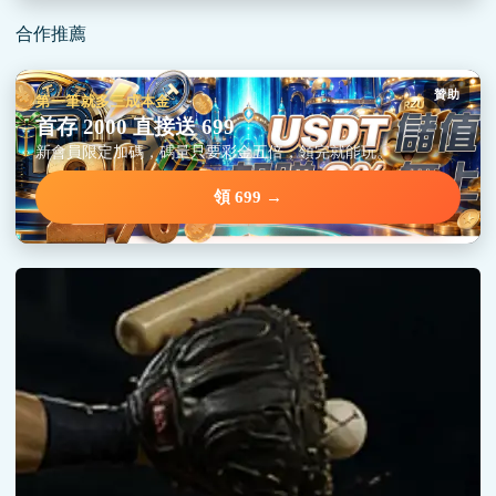
合作推薦
贊助
第一筆就多三成本金
首存 2000 直接送 699
新會員限定加碼，碼量只要彩金五倍，領完就能玩。
領 699 →