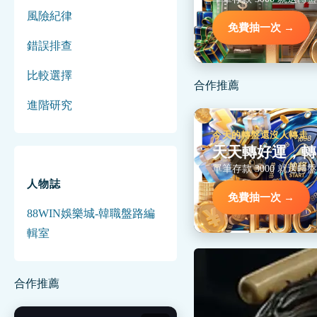
風險紀律
免費抽一次 →
錯誤排查
比較選擇
合作推薦
進階研究
今天的轉盤還沒人轉走
天天轉好運，轉
單筆存款 3000 就送轉
人物誌
免費抽一次 →
88WIN娛樂城-韓職盤路編
輯室
合作推薦