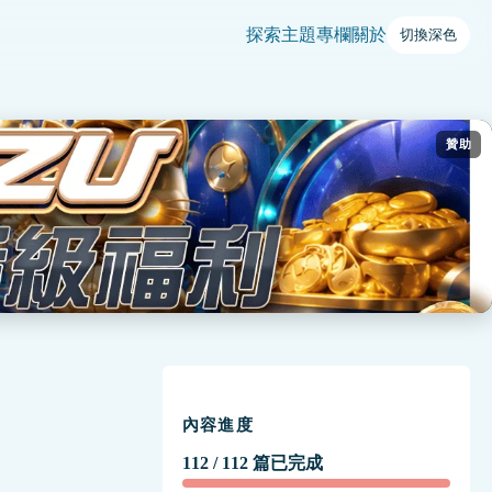
探索
主題
專欄
關於
切換深色
贊助
內容進度
112 / 112 篇已完成