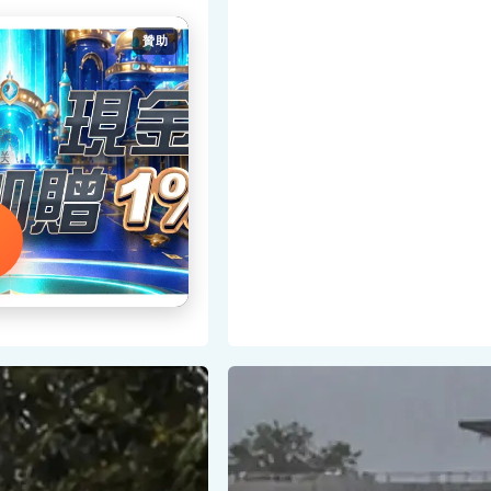
贊助
，
鎖
送