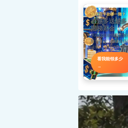
你現在卡在哪一階？
存越多送越多
階梯彩金
累積儲值達標自動解
對應彩金，階梯越高
越狠。
看我能領多少
→