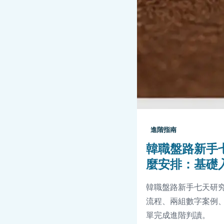
進階指南
韓職盤路新手
麼安排：基礎
韓職盤路新手七天研
流程、兩組數字案例、
單完成進階判讀。