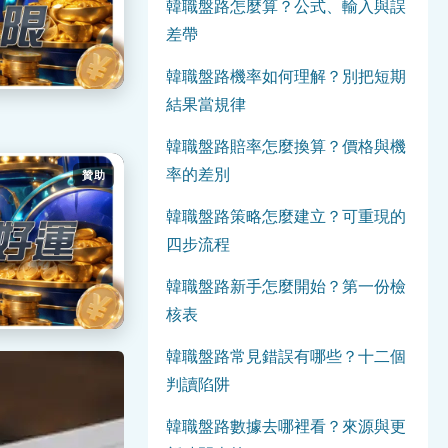
韓職盤路怎麼算？公式、輸入與誤
差帶
韓職盤路機率如何理解？別把短期
結果當規律
韓職盤路賠率怎麼換算？價格與機
率的差別
贊助
韓職盤路策略怎麼建立？可重現的
四步流程
韓職盤路新手怎麼開始？第一份檢
核表
韓職盤路常見錯誤有哪些？十二個
判讀陷阱
韓職盤路數據去哪裡看？來源與更