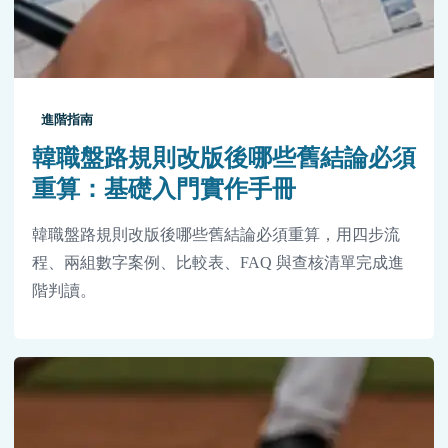
進階指南
韓職盤路規則改版後哪些舊結論必須
重算：基礎入門實作手冊
韓職盤路規則改版後哪些舊結論必須重算，用四步流
程、兩組數字案例、比較表、FAQ 與查核清單完成進
階判讀。