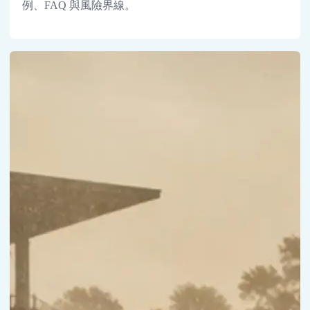
例、FAQ 與風險界線。