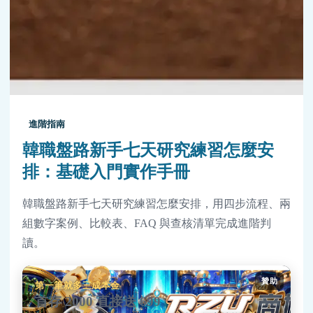
進階指南
韓職盤路新手七天研究練習怎麼安
排：基礎入門實作手冊
韓職盤路新手七天研究練習怎麼安排，用四步流程、兩
組數字案例、比較表、FAQ 與查核清單完成進階判
讀。
贊助
第一筆就多三成本金
首存 2000 直接送 699