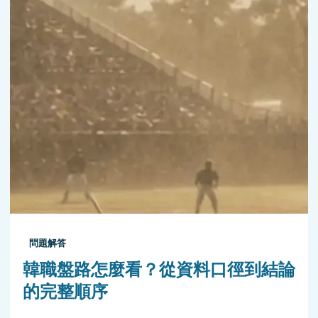
問題解答
韓職盤路怎麼看？從資料口徑到結論
的完整順序