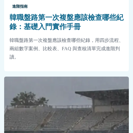
進階指南
韓職盤路第一次複盤應該檢查哪些紀
錄：基礎入門實作手冊
韓職盤路第一次複盤應該檢查哪些紀錄，用四步流程、
兩組數字案例、比較表、FAQ 與查核清單完成進階判
讀。