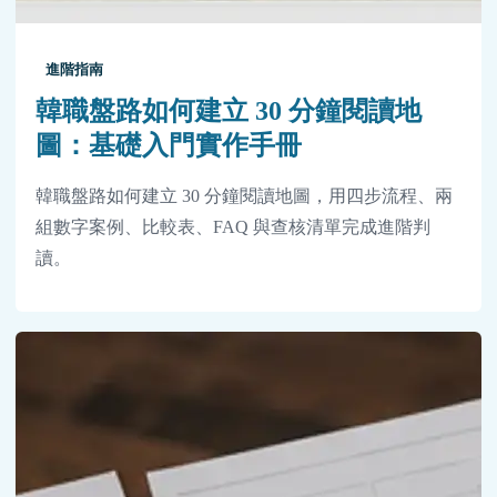
進階指南
韓職盤路如何建立 30 分鐘閱讀地
圖：基礎入門實作手冊
韓職盤路如何建立 30 分鐘閱讀地圖，用四步流程、兩
組數字案例、比較表、FAQ 與查核清單完成進階判
讀。