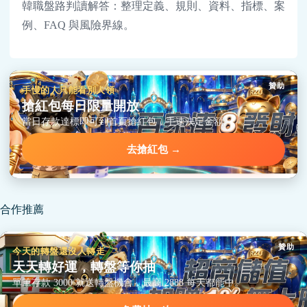
韓職盤路判讀解答：整理定義、規則、資料、指標、案
例、FAQ 與風險界線。
贊助
手慢的人只能看別人領
搶紅包每日限量開放
當日存款達標即可到首頁搶紅包，手速決定金額。
去搶紅包 →
合作推薦
贊助
今天的轉盤還沒人轉走
天天轉好運，轉盤等你抽
單筆存款 3000 就送轉盤機會，最高 2888 每天都能中。