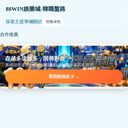
88WIN娛樂城-韓職盤路
探索
主題
專欄
關於
切換深色
合作推薦
贊助
你現在卡在哪一階？
存越多送越多，階梯彩金
累積儲值達標自動解鎖對應彩金，階梯越高送越狠。
看我能領多少 →