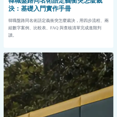
韓職盤路同名術語定義衝突怎麼裁
決：基礎入門實作手冊
韓職盤路同名術語定義衝突怎麼裁決，用四步流程、兩
組數字案例、比較表、FAQ 與查核清單完成進階判
讀。