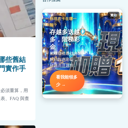
贊助
你現在卡在哪一
階？
存越多送越
多，階梯彩
金
累積儲值達標自動
哪些舊結
解鎖對應彩金，階
梯越高送越狠。
門實作手
看我能領多
少 →
論必須重算，用
、FAQ 與查