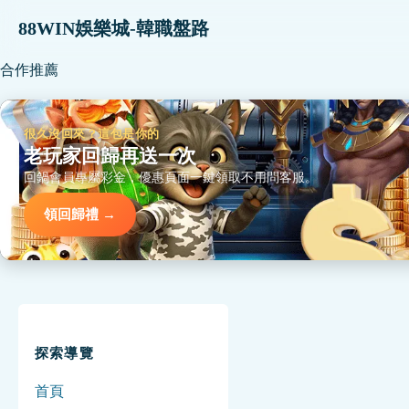
88WIN娛樂城-韓職盤路
合作推薦
很久沒回來？這包是你的
老玩家回歸再送一次
回鍋會員專屬彩金，優惠頁面一鍵領取不用問客服。
領回歸禮 →
探索導覽
首頁