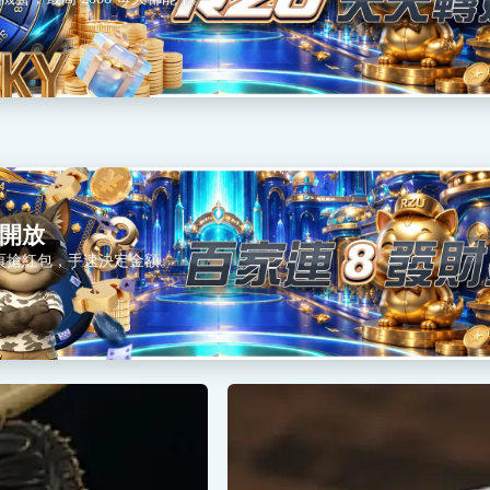
開放
頁搶紅包，手速決定金額。