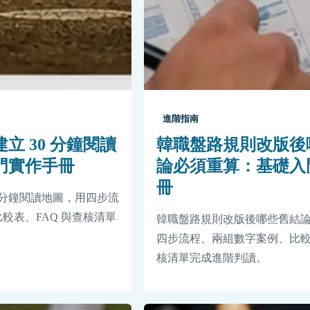
進階指南
立 30 分鐘閱讀
韓職盤路規則改版後
門實作手冊
論必須重算：基礎入
冊
0 分鐘閱讀地圖，用四步流
較表、FAQ 與查核清單
韓職盤路規則改版後哪些舊結
四步流程、兩組數字案例、比較表
核清單完成進階判讀。