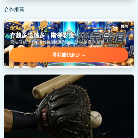
合作推薦
贊助
你現在卡在哪一階？
存越多送越多，階梯彩金
累積儲值達標自動解鎖對應彩金，階梯越高送越狠。
看我能領多少 →