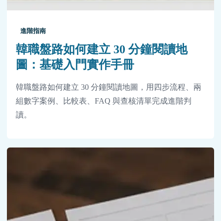
進階指南
韓職盤路如何建立 30 分鐘閱讀地
圖：基礎入門實作手冊
韓職盤路如何建立 30 分鐘閱讀地圖，用四步流程、兩
組數字案例、比較表、FAQ 與查核清單完成進階判
讀。