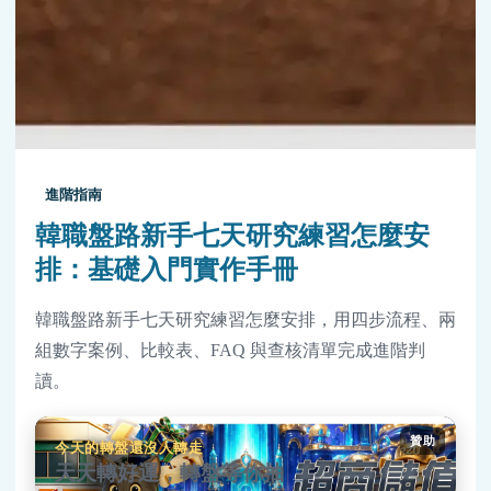
進階指南
韓職盤路新手七天研究練習怎麼安
排：基礎入門實作手冊
韓職盤路新手七天研究練習怎麼安排，用四步流程、兩
組數字案例、比較表、FAQ 與查核清單完成進階判
讀。
贊助
今天的轉盤還沒人轉走
天天轉好運，轉盤等你抽