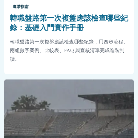
進階指南
韓職盤路第一次複盤應該檢查哪些紀
錄：基礎入門實作手冊
韓職盤路第一次複盤應該檢查哪些紀錄，用四步流程、
兩組數字案例、比較表、FAQ 與查核清單完成進階判
讀。