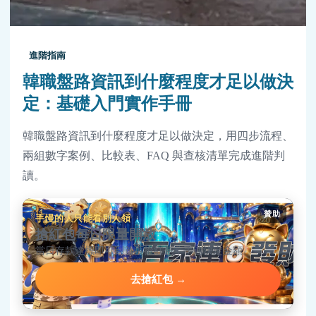
進階指南
韓職盤路資訊到什麼程度才足以做決
定：基礎入門實作手冊
韓職盤路資訊到什麼程度才足以做決定，用四步流程、
兩組數字案例、比較表、FAQ 與查核清單完成進階判
讀。
贊助
手慢的人只能看別人領
搶紅包每日限量開放
當日存款達標即可到首頁搶紅包，手速決定金額。
去搶紅包 →