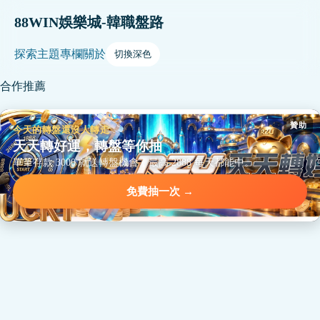
88WIN娛樂城-韓職盤路
探索
主題
專欄
關於
切換深色
合作推薦
贊助
今天的轉盤還沒人轉走
天天轉好運，轉盤等你抽
單筆存款 3000 就送轉盤機會，最高 2888 每天都能中。
免費抽一次 →