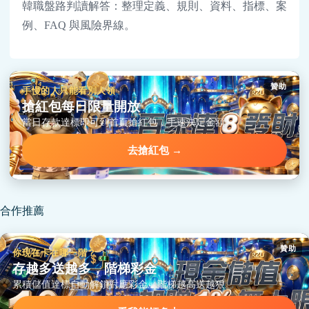
韓職盤路判讀解答：整理定義、規則、資料、指標、案
例、FAQ 與風險界線。
贊助
手慢的人只能看別人領
搶紅包每日限量開放
當日存款達標即可到首頁搶紅包，手速決定金額。
去搶紅包 →
合作推薦
贊助
你現在卡在哪一階？
存越多送越多，階梯彩金
累積儲值達標自動解鎖對應彩金，階梯越高送越狠。