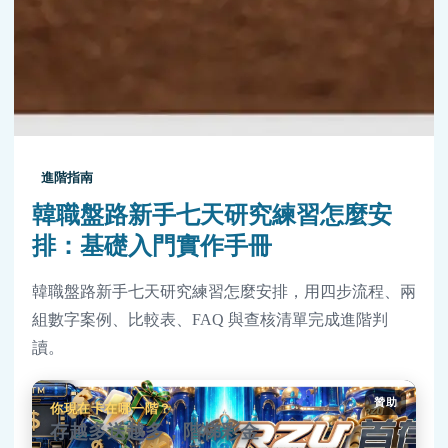
進階指南
韓職盤路新手七天研究練習怎麼安
排：基礎入門實作手冊
韓職盤路新手七天研究練習怎麼安排，用四步流程、兩
組數字案例、比較表、FAQ 與查核清單完成進階判
讀。
贊助
你現在卡在哪一階？
存越多送越多，階梯彩金