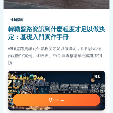
進階指南
韓職盤路資訊到什麼程度才足以做決
定：基礎入門實作手冊
韓職盤路資訊到什麼程度才足以做決定，用四步流程、
兩組數字案例、比較表、FAQ 與查核清單完成進階判
讀。
贊助
第一筆就多三成本金
首存 2000 直接送 699
新會員限定加碼，碼量只要彩金五倍，領完就能玩。
領 699 →