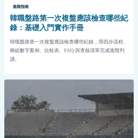
進階指南
韓職盤路第一次複盤應該檢查哪些紀
錄：基礎入門實作手冊
韓職盤路第一次複盤應該檢查哪些紀錄，用四步流程、
兩組數字案例、比較表、FAQ 與查核清單完成進階判
讀。