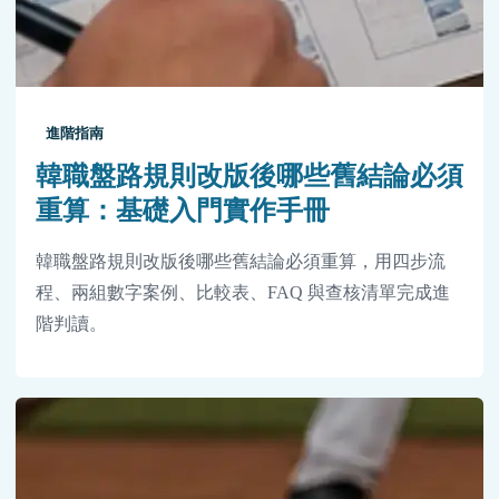
進階指南
韓職盤路規則改版後哪些舊結論必須
重算：基礎入門實作手冊
韓職盤路規則改版後哪些舊結論必須重算，用四步流
程、兩組數字案例、比較表、FAQ 與查核清單完成進
階判讀。