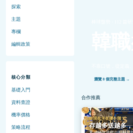
探索
主題
棒球盤勢 · 112 篇
專欄
韓職
編輯政策
不靠口號，從定義
核心分類
瀏覽 8 個完整主題 →
基礎入門
合作推薦
資料查證
機率價格
你現在卡在哪一階？
存越多送越多，
策略流程
累積儲值達標自動解鎖