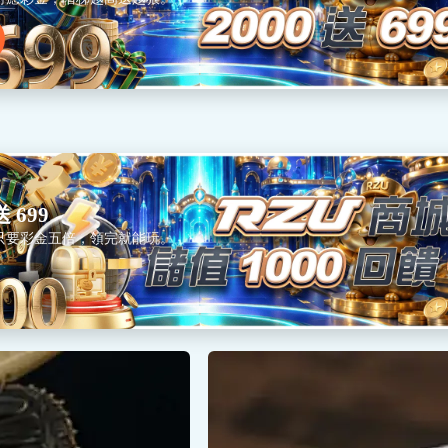
 699
只要彩金五倍，領完就能玩。