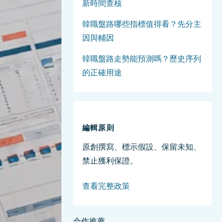
新時間查核
韓職盤路哪些指標值得看？先分主
因與輔因
韓職盤路走勢能預測嗎？歷史序列
的正確用途
編輯原則
原創撰寫、標示假設、保留未知、
禁止獲利保證。
查看完整政策
合作推薦