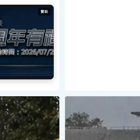
贊助
接
量
就