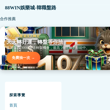
88WIN娛樂城-韓職盤路
合作推薦
今天的轉盤還沒人轉走
天天轉好運，轉盤等你抽
單筆存款 3000 就送轉盤機會，最高 2888 每天都能中。
免費抽一次 →
探索導覽
首頁