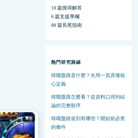
18 篇搜尋解答
6 篇支援專欄
88 篇長尾指南
熱門研究路線
韓職盤路是什麼？先用一頁弄懂核
心定義
韓職盤路怎麼看？從資料口徑到結
論的完整順序
韓職盤路規則有哪些？開始前必查
贊助
的條件