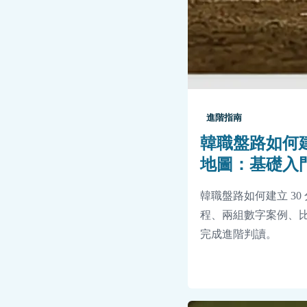
進階指南
韓職盤路如何建
地圖：基礎入
韓職盤路如何建立 3
程、兩組數字案例、比
完成進階判讀。