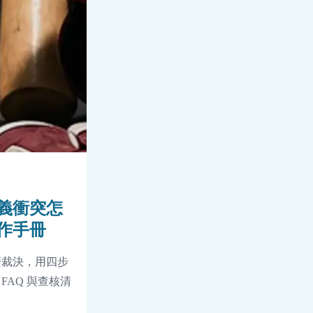
義衝突怎
作手冊
麼裁決，用四步
AQ 與查核清