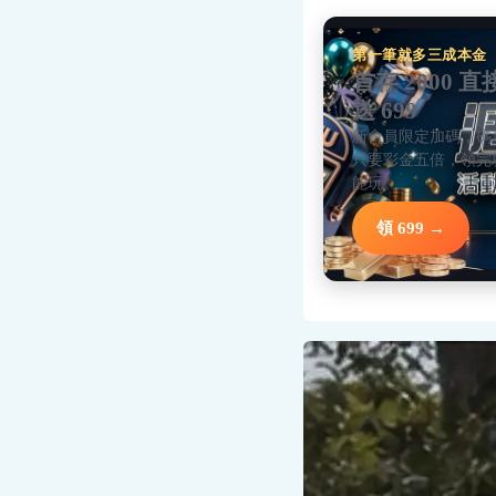
第一筆就多三成本金
首存 2000 直
送 699
新會員限定加碼，碼
只要彩金五倍，領完
能玩。
領 699 →