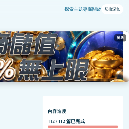
探索
主題
專欄
關於
切換深色
贊助
內容進度
112 / 112 篇已完成