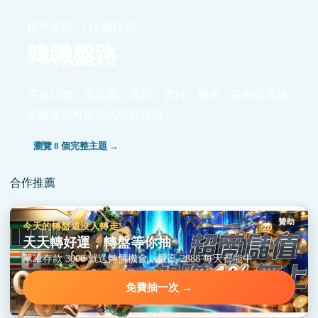
棒球盤勢 · 112 篇研究
韓職盤路
不靠口號，從定義、規則、資料、機率、案例與風險
界線建立可重現的研究路線。
瀏覽 8 個完整主題 →
合作推薦
贊助
今天的轉盤還沒人轉走
天天轉好運，轉盤等你抽
單筆存款 3000 就送轉盤機會，最高 2888 每天都能中。
免費抽一次 →