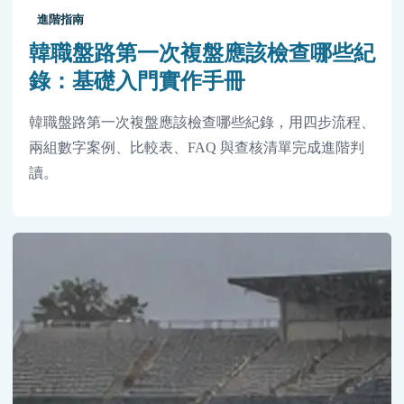
進階指南
韓職盤路第一次複盤應該檢查哪些紀
錄：基礎入門實作手冊
韓職盤路第一次複盤應該檢查哪些紀錄，用四步流程、
兩組數字案例、比較表、FAQ 與查核清單完成進階判
讀。