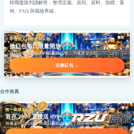
韓職盤路判讀解答：整理定義、規則、資料、指標、案
例、FAQ 與風險界線。
贊助
手慢的人只能看別人領
搶紅包每日限量開放
當日存款達標即可到首頁搶紅包，手速決定金額。
去搶紅包 →
合作推薦
贊助
第一筆就多三成本金
首存 2000 直接送 699
新會員限定加碼，碼量只要彩金五倍，領完就能玩。