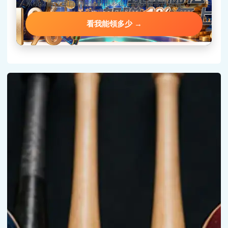
累積儲值達標自動解鎖對應彩金，階梯越高送越狠。
看我能領多少 →