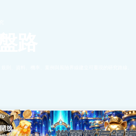
研究
盤路
、規則、資料、機率、案例與風險界線建立可重現的研究路線。
開放
頁搶紅包，手速決定金額。