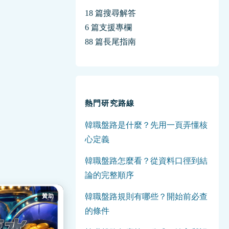
18 篇搜尋解答
6 篇支援專欄
88 篇長尾指南
熱門研究路線
韓職盤路是什麼？先用一頁弄懂核
心定義
韓職盤路怎麼看？從資料口徑到結
論的完整順序
韓職盤路規則有哪些？開始前必查
贊助
的條件