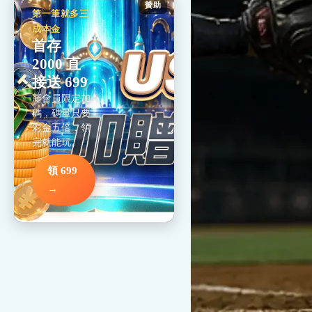
贊助
第一筆就多三
成本金
首存
2000 直
接送 699
新會員限定加
碼，碼量只要
彩金五倍，領
完就能玩。
領 699
→