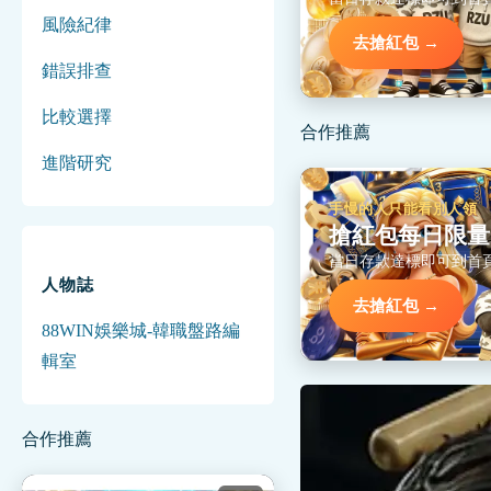
風險紀律
去搶紅包 →
錯誤排查
比較選擇
合作推薦
進階研究
手慢的人只能看別人領
搶紅包每日限量
當日存款達標即可到首
人物誌
去搶紅包 →
88WIN娛樂城-韓職盤路編
輯室
合作推薦