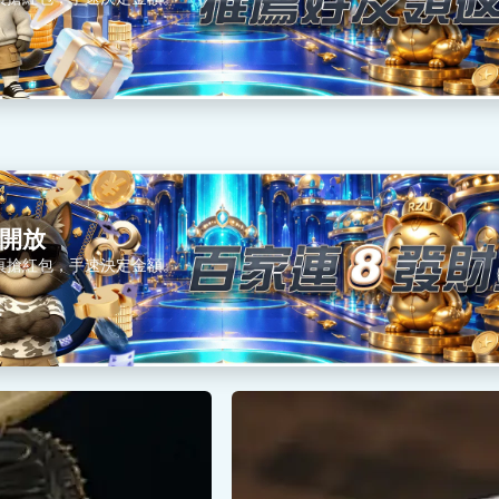
開放
頁搶紅包，手速決定金額。