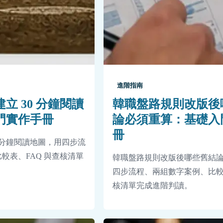
進階指南
立 30 分鐘閱讀
韓職盤路規則改版後
門實作手冊
論必須重算：基礎入
冊
0 分鐘閱讀地圖，用四步流
較表、FAQ 與查核清單
韓職盤路規則改版後哪些舊結
四步流程、兩組數字案例、比較表
核清單完成進階判讀。