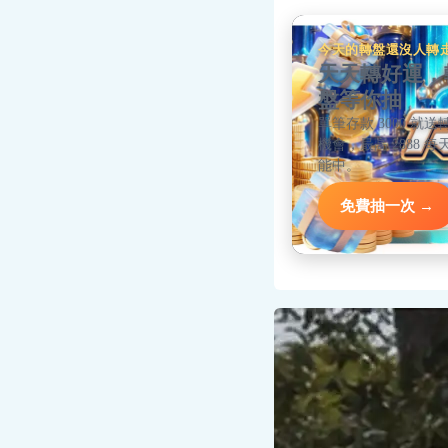
今天的轉盤還沒人轉
天天轉好運，
盤等你抽
單筆存款 3000 就送
機會，最高 2888 每
能中。
免費抽一次 →