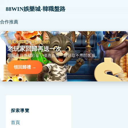
88WIN娛樂城-韓職盤路
合作推薦
很久沒回來？這包是你的
老玩家回歸再送一次
回鍋會員專屬彩金，優惠頁面一鍵領取不用問客服。
領回歸禮 →
探索導覽
首頁