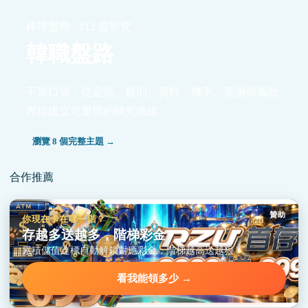
棒球盤勢 · 112 篇研究
韓職盤路
不靠口號，從定義、規則、資料、機率、案例與風險
界線建立可重現的研究路線。
瀏覽 8 個完整主題 →
合作推薦
贊助
你現在卡在哪一階？
存越多送越多，階梯彩金
累積儲值達標自動解鎖對應彩金，階梯越高送越狠。
看我能領多少 →