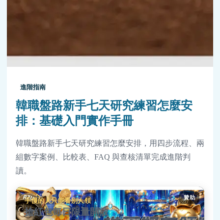
進階指南
韓職盤路新手七天研究練習怎麼安
排：基礎入門實作手冊
韓職盤路新手七天研究練習怎麼安排，用四步流程、兩
組數字案例、比較表、FAQ 與查核清單完成進階判
讀。
贊助
手慢的人只能看別人領
搶紅包每日限量開放