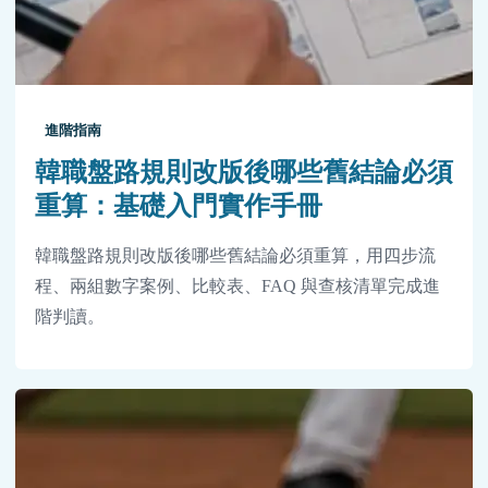
進階指南
韓職盤路規則改版後哪些舊結論必須
重算：基礎入門實作手冊
韓職盤路規則改版後哪些舊結論必須重算，用四步流
程、兩組數字案例、比較表、FAQ 與查核清單完成進
階判讀。