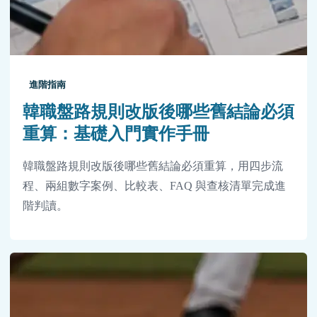
進階指南
韓職盤路規則改版後哪些舊結論必須
重算：基礎入門實作手冊
韓職盤路規則改版後哪些舊結論必須重算，用四步流
程、兩組數字案例、比較表、FAQ 與查核清單完成進
階判讀。