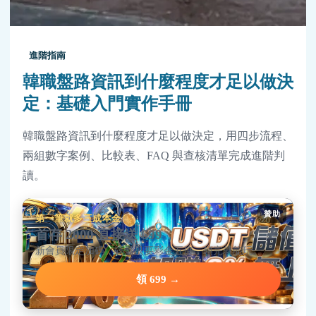
進階指南
韓職盤路資訊到什麼程度才足以做決
定：基礎入門實作手冊
韓職盤路資訊到什麼程度才足以做決定，用四步流程、
兩組數字案例、比較表、FAQ 與查核清單完成進階判
讀。
贊助
第一筆就多三成本金
首存 2000 直接送 699
新會員限定加碼，碼量只要彩金五倍，領完就能玩。
領 699 →