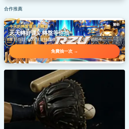
合作推薦
贊助
今天的轉盤還沒人轉走
天天轉好運，轉盤等你抽
單筆存款 3000 就送轉盤機會，最高 2888 每天都能中。
免費抽一次 →