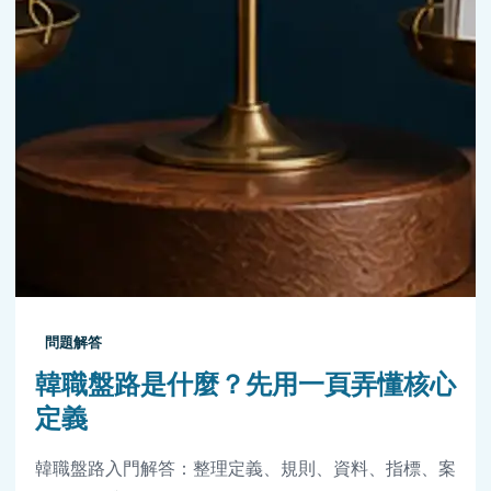
問題解答
韓職盤路是什麼？先用一頁弄懂核心
定義
韓職盤路入門解答：整理定義、規則、資料、指標、案