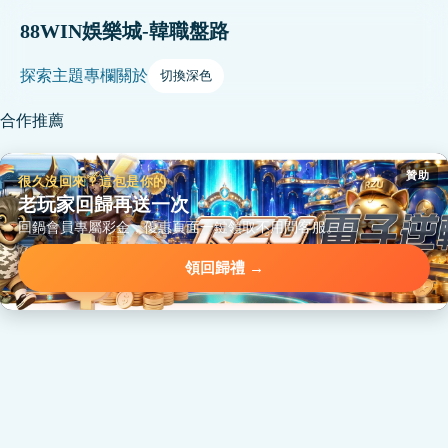
88WIN娛樂城-韓職盤路
探索
主題
專欄
關於
切換深色
合作推薦
贊助
很久沒回來？這包是你的
老玩家回歸再送一次
回鍋會員專屬彩金，優惠頁面一鍵領取不用問客服。
領回歸禮 →