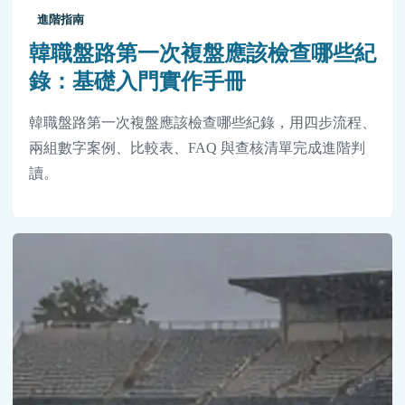
進階指南
韓職盤路第一次複盤應該檢查哪些紀
錄：基礎入門實作手冊
韓職盤路第一次複盤應該檢查哪些紀錄，用四步流程、
兩組數字案例、比較表、FAQ 與查核清單完成進階判
讀。