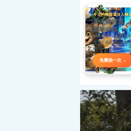
今天的轉盤還沒人轉
天天轉好運，
盤等你抽
單筆存款 3000 就送
機會，最高 2888 每
能中。
免費抽一次 →