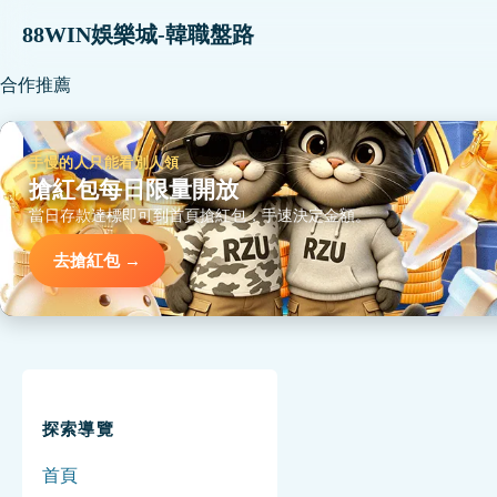
88WIN娛樂城-韓職盤路
合作推薦
手慢的人只能看別人領
搶紅包每日限量開放
當日存款達標即可到首頁搶紅包，手速決定金額。
去搶紅包 →
探索導覽
首頁