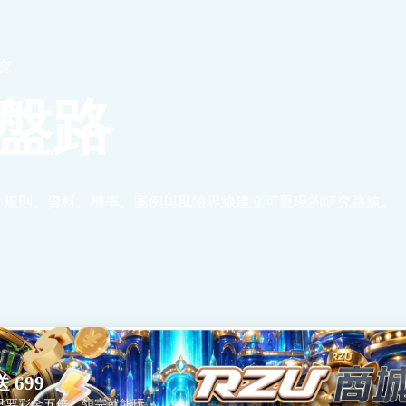
研究
盤路
、規則、資料、機率、案例與風險界線建立可重現的研究路線。
 699
只要彩金五倍，領完就能玩。