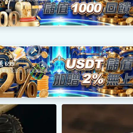
 699
只要彩金五倍，領完就能玩。