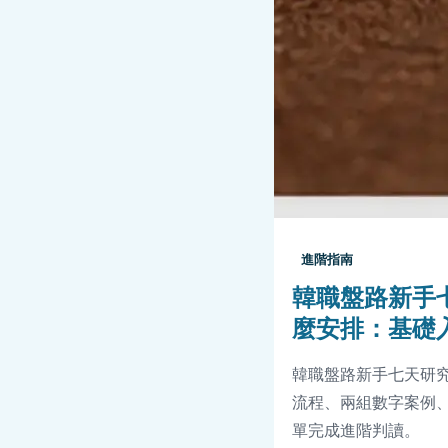
進階指南
韓職盤路新手
麼安排：基礎
韓職盤路新手七天研
流程、兩組數字案例、
單完成進階判讀。