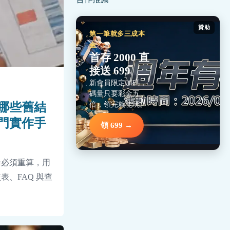
贊助
第一筆就多三成本
金
首存 2000 直
接送 699
新會員限定加碼，
碼量只要彩金五
倍，領完就能玩。
哪些舊結
門實作手
領 699 →
論必須重算，用
、FAQ 與查