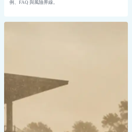
例、FAQ 與風險界線。