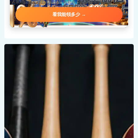
累積儲值達標自動解鎖對應彩金，階梯越高送越狠。
看我能領多少 →