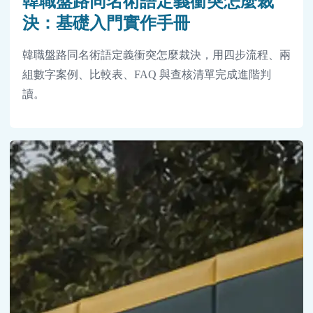
韓職盤路同名術語定義衝突怎麼裁
決：基礎入門實作手冊
韓職盤路同名術語定義衝突怎麼裁決，用四步流程、兩
組數字案例、比較表、FAQ 與查核清單完成進階判
讀。