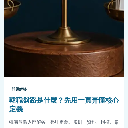
問題解答
韓職盤路是什麼？先用一頁弄懂核心
定義
韓職盤路入門解答：整理定義、規則、資料、指標、案