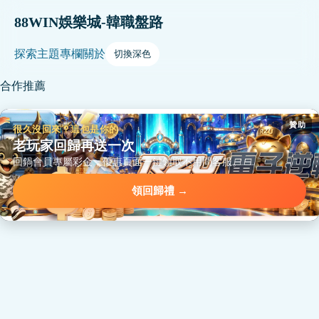
88WIN娛樂城-韓職盤路
探索
主題
專欄
關於
切換深色
合作推薦
贊助
很久沒回來？這包是你的
老玩家回歸再送一次
回鍋會員專屬彩金，優惠頁面一鍵領取不用問客服。
領回歸禮 →