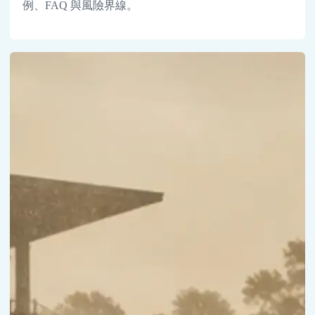
例、FAQ 與風險界線。