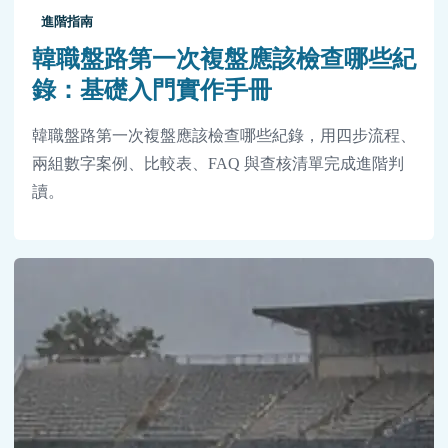
進階指南
韓職盤路第一次複盤應該檢查哪些紀
錄：基礎入門實作手冊
韓職盤路第一次複盤應該檢查哪些紀錄，用四步流程、
兩組數字案例、比較表、FAQ 與查核清單完成進階判
讀。