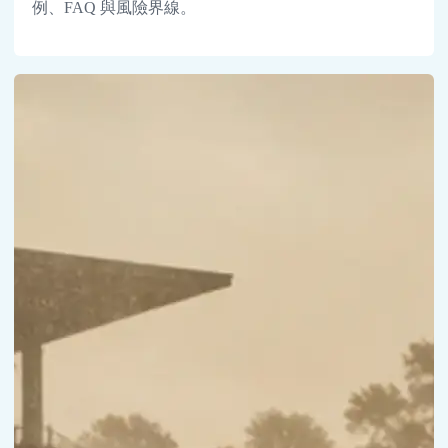
例、FAQ 與風險界線。