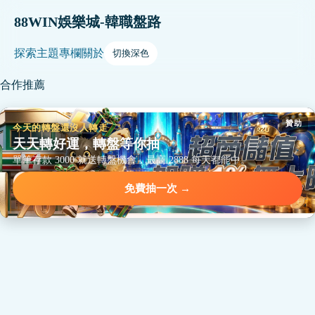
88WIN娛樂城-韓職盤路
探索
主題
專欄
關於
切換深色
合作推薦
贊助
今天的轉盤還沒人轉走
天天轉好運，轉盤等你抽
單筆存款 3000 就送轉盤機會，最高 2888 每天都能中。
免費抽一次 →