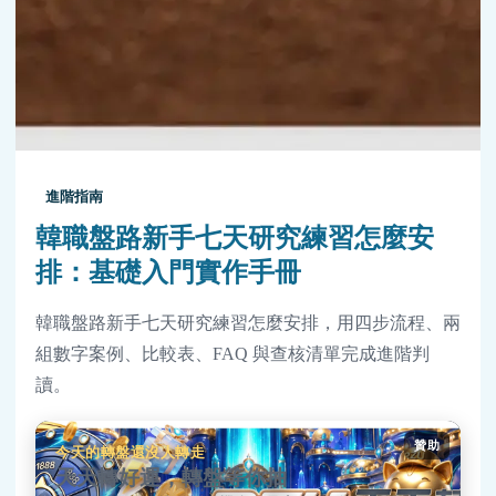
進階指南
韓職盤路新手七天研究練習怎麼安
排：基礎入門實作手冊
韓職盤路新手七天研究練習怎麼安排，用四步流程、兩
組數字案例、比較表、FAQ 與查核清單完成進階判
讀。
贊助
今天的轉盤還沒人轉走
天天轉好運，轉盤等你抽