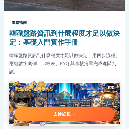
進階指南
韓職盤路資訊到什麼程度才足以做決
定：基礎入門實作手冊
韓職盤路資訊到什麼程度才足以做決定，用四步流程、
兩組數字案例、比較表、FAQ 與查核清單完成進階判
讀。
贊助
手慢的人只能看別人領
搶紅包每日限量開放
當日存款達標即可到首頁搶紅包，手速決定金額。
去搶紅包 →