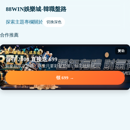
88WIN娛樂城-韓職盤路
探索
主題
專欄
關於
切換深色
合作推薦
贊助
第一筆就多三成本金
首存 2000 直接送 699
新會員限定加碼，碼量只要彩金五倍，領完就能玩。
領 699 →