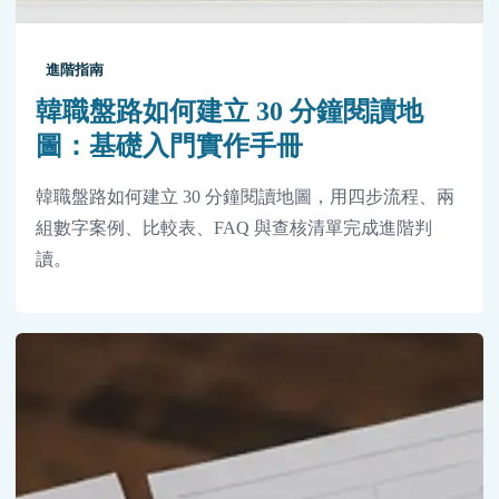
進階指南
韓職盤路如何建立 30 分鐘閱讀地
圖：基礎入門實作手冊
韓職盤路如何建立 30 分鐘閱讀地圖，用四步流程、兩
組數字案例、比較表、FAQ 與查核清單完成進階判
讀。