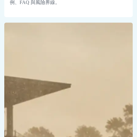
例、FAQ 與風險界線。