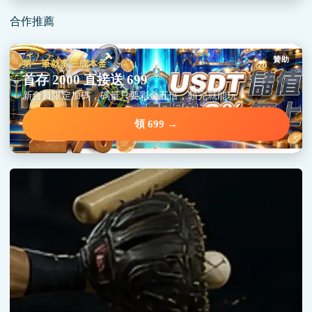
合作推薦
贊助
第一筆就多三成本金
首存 2000 直接送 699
新會員限定加碼，碼量只要彩金五倍，領完就能玩。
領 699 →