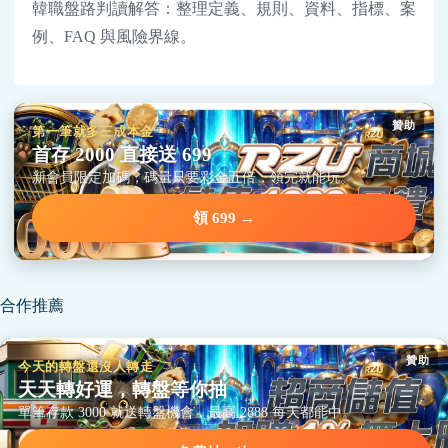
韓職盤路判讀解答：整理定義、規則、資料、指標、案
例、FAQ 與風險界線。
贊助
第一筆就多三成本金
首存 2000 直接送 699
新會員限定加碼，碼量只要彩金五倍，領完就能玩。
領 699 →
合作推薦
贊助
今天的轉盤還沒人轉走
天天轉好運，轉盤等你抽
單筆存款 3000 就送轉盤機會，最高 2888 每天都能中。