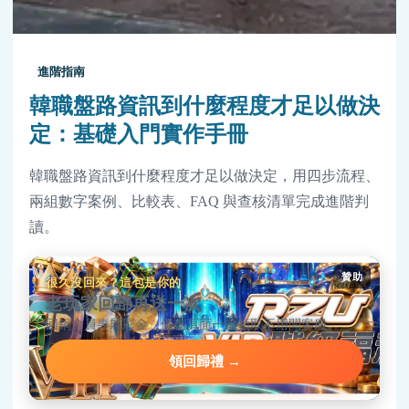
進階指南
韓職盤路資訊到什麼程度才足以做決
定：基礎入門實作手冊
韓職盤路資訊到什麼程度才足以做決定，用四步流程、
兩組數字案例、比較表、FAQ 與查核清單完成進階判
讀。
贊助
很久沒回來？這包是你的
老玩家回歸再送一次
回鍋會員專屬彩金，優惠頁面一鍵領取不用問客服。
領回歸禮 →