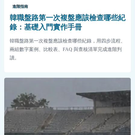
進階指南
韓職盤路第一次複盤應該檢查哪些紀
錄：基礎入門實作手冊
韓職盤路第一次複盤應該檢查哪些紀錄，用四步流程、
兩組數字案例、比較表、FAQ 與查核清單完成進階判
讀。