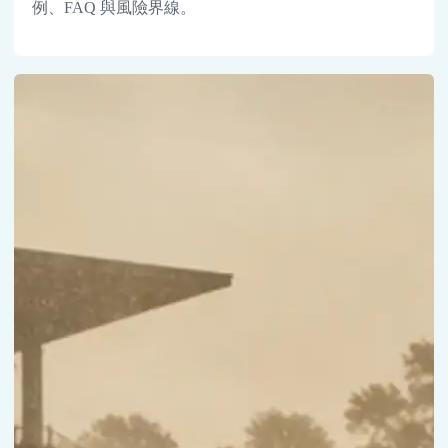
例、FAQ 與風險界線。