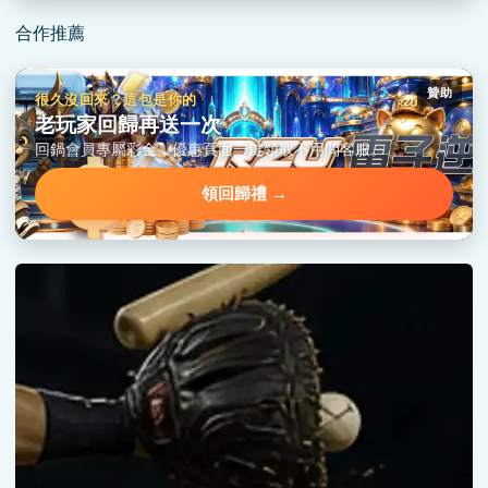
合作推薦
贊助
很久沒回來？這包是你的
老玩家回歸再送一次
回鍋會員專屬彩金，優惠頁面一鍵領取不用問客服。
領回歸禮 →