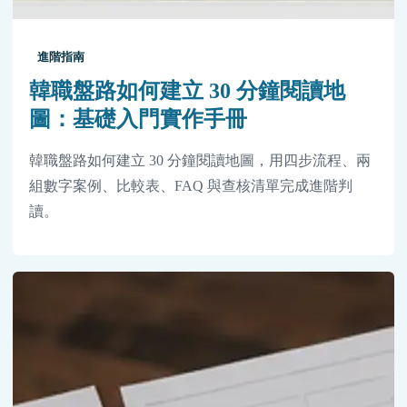
進階指南
韓職盤路如何建立 30 分鐘閱讀地
圖：基礎入門實作手冊
韓職盤路如何建立 30 分鐘閱讀地圖，用四步流程、兩
組數字案例、比較表、FAQ 與查核清單完成進階判
讀。