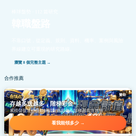
棒球盤勢 · 112 篇研究
韓職盤路
不靠口號，從定義、規則、資料、機率、案例與風險
界線建立可重現的研究路線。
瀏覽 8 個完整主題 →
合作推薦
贊助
你現在卡在哪一階？
存越多送越多，階梯彩金
累積儲值達標自動解鎖對應彩金，階梯越高送越狠。
看我能領多少 →