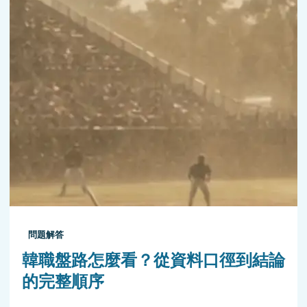
問題解答
韓職盤路怎麼看？從資料口徑到結論
的完整順序