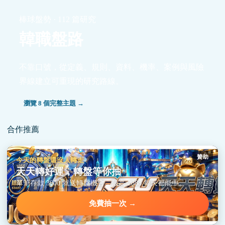
棒球盤勢 · 112 篇研究
韓職盤路
不靠口號，從定義、規則、資料、機率、案例與風險
界線建立可重現的研究路線。
瀏覽 8 個完整主題 →
合作推薦
贊助
今天的轉盤還沒人轉走
天天轉好運，轉盤等你抽
單筆存款 3000 就送轉盤機會，最高 2888 每天都能中。
免費抽一次 →