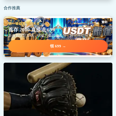
合作推薦
贊助
第一筆就多三成本金
首存 2000 直接送 699
新會員限定加碼，碼量只要彩金五倍，領完就能玩。
領 699 →