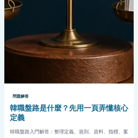
問題解答
韓職盤路是什麼？先用一頁弄懂核心
定義
韓職盤路入門解答：整理定義、規則、資料、指標、案