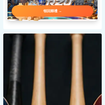
回鍋會員專屬彩金，優惠頁面一鍵領取不用問客服。
領回歸禮 →