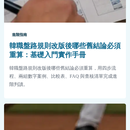
進階指南
韓職盤路規則改版後哪些舊結論必須
重算：基礎入門實作手冊
韓職盤路規則改版後哪些舊結論必須重算，用四步流
程、兩組數字案例、比較表、FAQ 與查核清單完成進
階判讀。