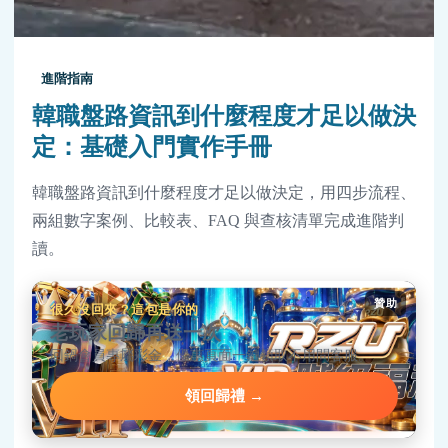
進階指南
韓職盤路資訊到什麼程度才足以做決
定：基礎入門實作手冊
韓職盤路資訊到什麼程度才足以做決定，用四步流程、
兩組數字案例、比較表、FAQ 與查核清單完成進階判
讀。
贊助
很久沒回來？這包是你的
老玩家回歸再送一次
回鍋會員專屬彩金，優惠頁面一鍵領取不用問客服。
領回歸禮 →