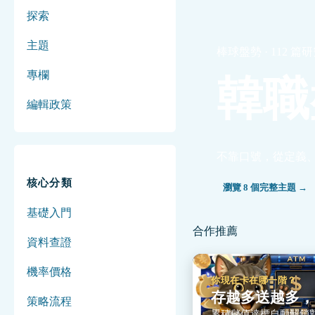
探索
主題
棒球盤勢 · 112 篇
專欄
韓職
編輯政策
不靠口號，從定義
核心分類
瀏覽 8 個完整主題 →
基礎入門
合作推薦
資料查證
機率價格
你現在卡在哪一階？
存越多送越多，
策略流程
累積儲值達標自動解鎖