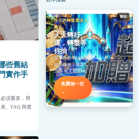
贊助
今天的轉盤還沒人
轉走
天天轉好
運，轉盤等
你抽
單筆存款 3000 就送
哪些舊結
轉盤機會，最高
2888 每天都能中。
門實作手
免費抽一次
→
論必須重算，用
、FAQ 與查