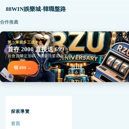
88WIN娛樂城-韓職盤路
合作推薦
第一筆就多三成本金
首存 2000 直接送 699
新會員限定加碼，碼量只要彩金五倍，領完就能玩。
領 699 →
探索導覽
首頁