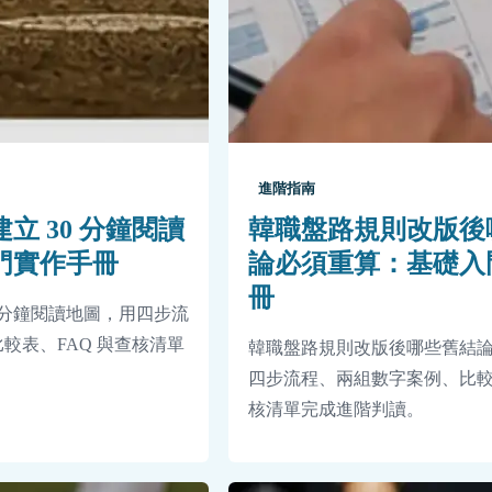
進階指南
立 30 分鐘閱讀
韓職盤路規則改版後
門實作手冊
論必須重算：基礎入
冊
0 分鐘閱讀地圖，用四步流
較表、FAQ 與查核清單
韓職盤路規則改版後哪些舊結
四步流程、兩組數字案例、比較表
核清單完成進階判讀。