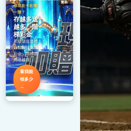
贊助
你現在卡在哪
一階？
存越多送
越多，階
梯彩金
累積儲值達標
自動解鎖對應
彩金，階梯越
高送越狠。
看我能
領多少
→