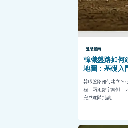
進階指南
韓職盤路如何建
地圖：基礎入
韓職盤路如何建立 3
程、兩組數字案例、比
完成進階判讀。