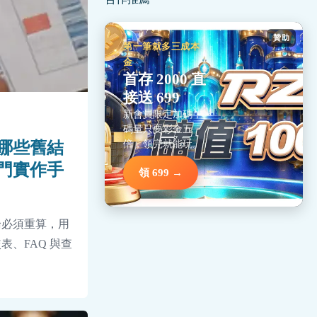
贊助
第一筆就多三成本
金
首存 2000 直
接送 699
新會員限定加碼，
碼量只要彩金五
倍，領完就能玩。
哪些舊結
門實作手
領 699 →
論必須重算，用
、FAQ 與查