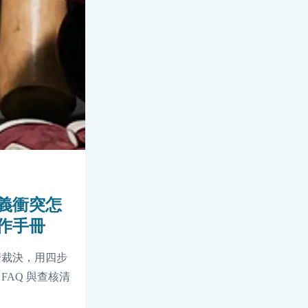
義衝突怎
作手冊
麼裁決，用四步
AQ 與查核清