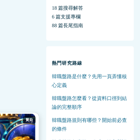
18 篇搜尋解答
6 篇支援專欄
88 篇長尾指南
熱門研究路線
韓職盤路是什麼？先用一頁弄懂核
心定義
韓職盤路怎麼看？從資料口徑到結
論的完整順序
韓職盤路規則有哪些？開始前必查
贊助
的條件