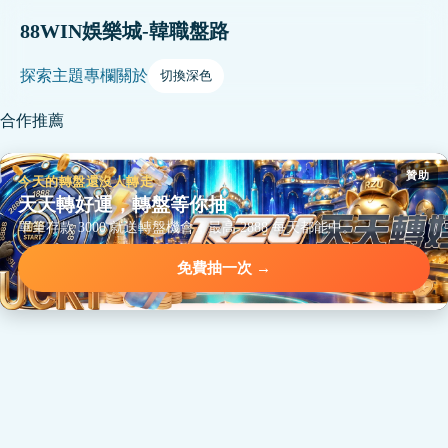
88WIN娛樂城-韓職盤路
探索
主題
專欄
關於
切換深色
合作推薦
贊助
今天的轉盤還沒人轉走
天天轉好運，轉盤等你抽
單筆存款 3000 就送轉盤機會，最高 2888 每天都能中。
免費抽一次 →