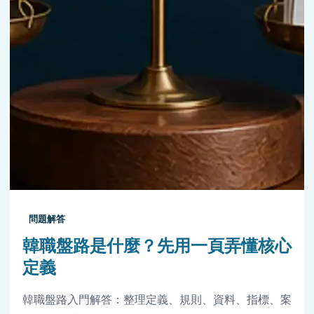
問題解答
韓職盤路是什麼？先用一頁弄懂核心
定義
韓職盤路入門解答：整理定義、規則、資料、指標、案