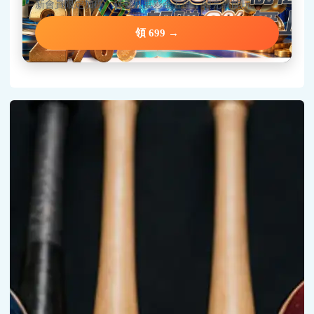
新會員限定加碼，碼量只要彩金五倍，領完就能玩。
領 699 →