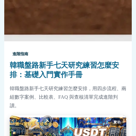
進階指南
韓職盤路新手七天研究練習怎麼安
排：基礎入門實作手冊
韓職盤路新手七天研究練習怎麼安排，用四步流程、兩
組數字案例、比較表、FAQ 與查核清單完成進階判
讀。
贊助
第一筆就多三成本金
首存 2000 直接送 699