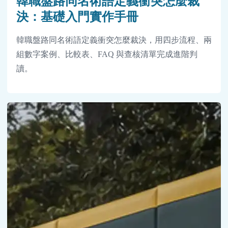
韓職盤路同名術語定義衝突怎麼裁
決：基礎入門實作手冊
韓職盤路同名術語定義衝突怎麼裁決，用四步流程、兩
組數字案例、比較表、FAQ 與查核清單完成進階判
讀。