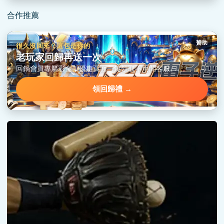
合作推薦
贊助
很久沒回來？這包是你的
老玩家回歸再送一次
回鍋會員專屬彩金，優惠頁面一鍵領取不用問客服。
領回歸禮 →