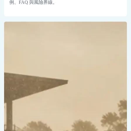
例、FAQ 與風險界線。