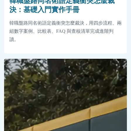
韓職盤路同名術語定義衝突怎麼裁
決：基礎入門實作手冊
韓職盤路同名術語定義衝突怎麼裁決，用四步流程、兩
組數字案例、比較表、FAQ 與查核清單完成進階判
讀。