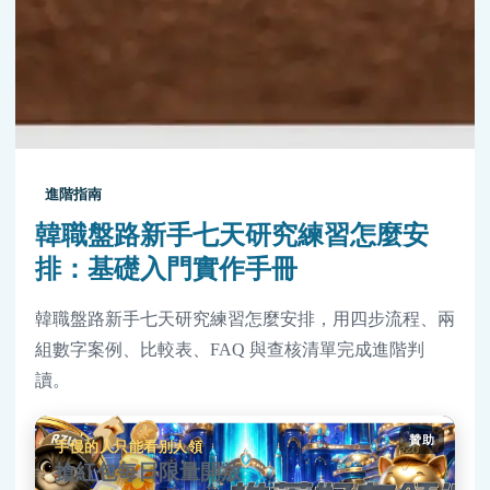
進階指南
韓職盤路新手七天研究練習怎麼安
排：基礎入門實作手冊
韓職盤路新手七天研究練習怎麼安排，用四步流程、兩
組數字案例、比較表、FAQ 與查核清單完成進階判
讀。
贊助
手慢的人只能看別人領
搶紅包每日限量開放