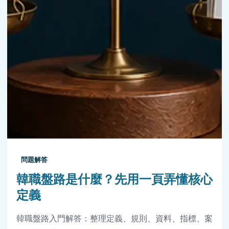
問題解答
韓職盤路是什麼？先用一頁弄懂核心
定義
韓職盤路入門解答：整理定義、規則、資料、指標、案