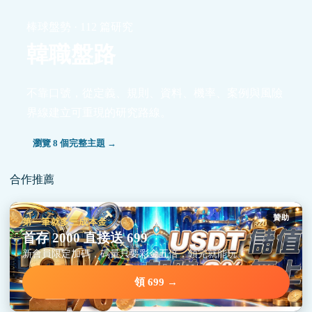
棒球盤勢 · 112 篇研究
韓職盤路
不靠口號，從定義、規則、資料、機率、案例與風險
界線建立可重現的研究路線。
瀏覽 8 個完整主題 →
合作推薦
贊助
第一筆就多三成本金
首存 2000 直接送 699
新會員限定加碼，碼量只要彩金五倍，領完就能玩。
領 699 →