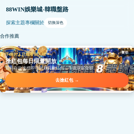
88WIN娛樂城-韓職盤路
探索
主題
專欄
關於
切換深色
合作推薦
贊助
手慢的人只能看別人領
搶紅包每日限量開放
當日存款達標即可到首頁搶紅包，手速決定金額。
去搶紅包 →