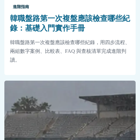
進階指南
韓職盤路第一次複盤應該檢查哪些紀
錄：基礎入門實作手冊
韓職盤路第一次複盤應該檢查哪些紀錄，用四步流程、
兩組數字案例、比較表、FAQ 與查核清單完成進階判
讀。