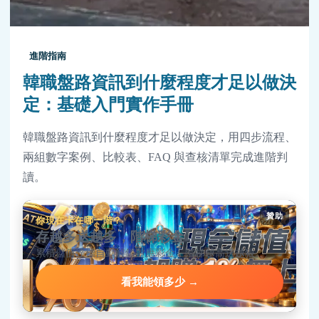
進階指南
韓職盤路資訊到什麼程度才足以做決
定：基礎入門實作手冊
韓職盤路資訊到什麼程度才足以做決定，用四步流程、
兩組數字案例、比較表、FAQ 與查核清單完成進階判
讀。
贊助
你現在卡在哪一階？
存越多送越多，階梯彩金
累積儲值達標自動解鎖對應彩金，階梯越高送越狠。
看我能領多少 →