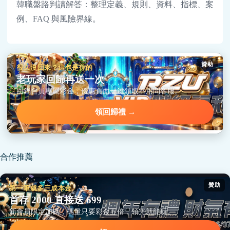
韓職盤路判讀解答：整理定義、規則、資料、指標、案
例、FAQ 與風險界線。
贊助
很久沒回來？這包是你的
老玩家回歸再送一次
回鍋會員專屬彩金，優惠頁面一鍵領取不用問客服。
領回歸禮 →
合作推薦
贊助
第一筆就多三成本金
首存 2000 直接送 699
新會員限定加碼，碼量只要彩金五倍，領完就能玩。