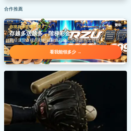
合作推薦
贊助
你現在卡在哪一階？
存越多送越多，階梯彩金
累積儲值達標自動解鎖對應彩金，階梯越高送越狠。
看我能領多少 →