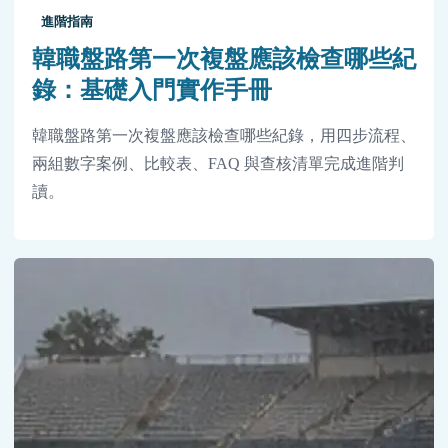
進階指南
韓職盤路第一次複盤應該檢查哪些紀
錄：基礎入門實作手冊
韓職盤路第一次複盤應該檢查哪些紀錄，用四步流程、
兩組數字案例、比較表、FAQ 與查核清單完成進階判
讀。