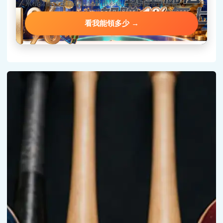
累積儲值達標自動解鎖對應彩金，階梯越高送越狠。
看我能領多少 →