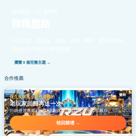
棒球盤勢 · 112 篇研究
韓職盤路
不靠口號，從定義、規則、資料、機率、案例與風險
界線建立可重現的研究路線。
瀏覽 8 個完整主題 →
合作推薦
贊助
很久沒回來？這包是你的
老玩家回歸再送一次
回鍋會員專屬彩金，優惠頁面一鍵領取不用問客服。
領回歸禮 →