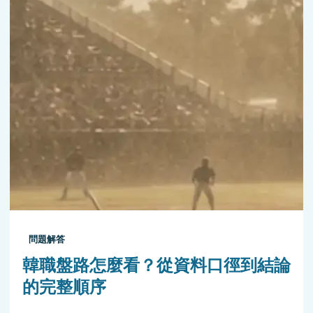
問題解答
韓職盤路怎麼看？從資料口徑到結論
的完整順序