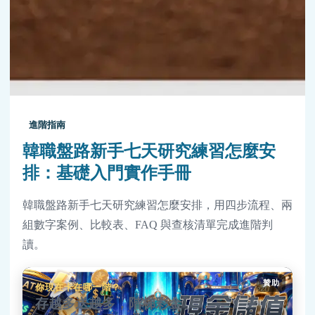
進階指南
韓職盤路新手七天研究練習怎麼安
排：基礎入門實作手冊
韓職盤路新手七天研究練習怎麼安排，用四步流程、兩
組數字案例、比較表、FAQ 與查核清單完成進階判
讀。
贊助
你現在卡在哪一階？
存越多送越多，階梯彩金