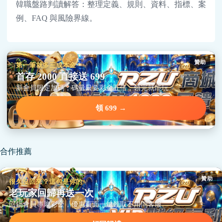
韓職盤路判讀解答：整理定義、規則、資料、指標、案
例、FAQ 與風險界線。
贊助
第一筆就多三成本金
首存 2000 直接送 699
新會員限定加碼，碼量只要彩金五倍，領完就能玩。
領 699 →
合作推薦
贊助
很久沒回來？這包是你的
老玩家回歸再送一次
回鍋會員專屬彩金，優惠頁面一鍵領取不用問客服。