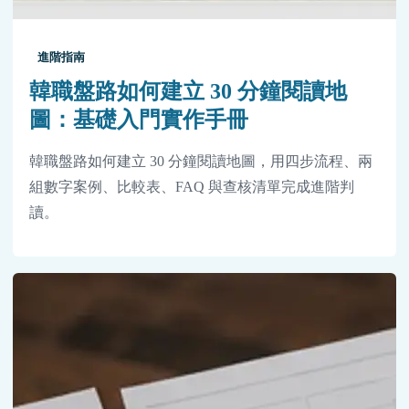
進階指南
韓職盤路如何建立 30 分鐘閱讀地
圖：基礎入門實作手冊
韓職盤路如何建立 30 分鐘閱讀地圖，用四步流程、兩
組數字案例、比較表、FAQ 與查核清單完成進階判
讀。