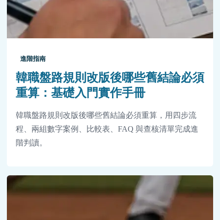
進階指南
韓職盤路規則改版後哪些舊結論必須
重算：基礎入門實作手冊
韓職盤路規則改版後哪些舊結論必須重算，用四步流
程、兩組數字案例、比較表、FAQ 與查核清單完成進
階判讀。