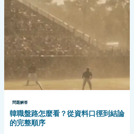
問題解答
韓職盤路怎麼看？從資料口徑到結論
的完整順序