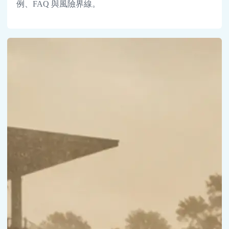
例、FAQ 與風險界線。