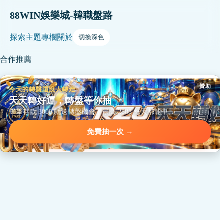
88WIN娛樂城-韓職盤路
探索
主題
專欄
關於
切換深色
合作推薦
贊助
今天的轉盤還沒人轉走
天天轉好運，轉盤等你抽
單筆存款 3000 就送轉盤機會，最高 2888 每天都能中。
免費抽一次 →