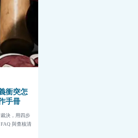
義衝突怎
作手冊
麼裁決，用四步
AQ 與查核清