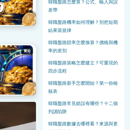
韓職盤路怎麼算？公式、輸入與誤
差帶
韓職盤路機率如何理解？別把短期
結果當規律
韓職盤路賠率怎麼換算？價格與機
率的差別
贊助
韓職盤路策略怎麼建立？可重現的
四步流程
韓職盤路新手怎麼開始？第一份檢
核表
韓職盤路常見錯誤有哪些？十二個
判讀陷阱
韓職盤路數據去哪裡看？來源與更