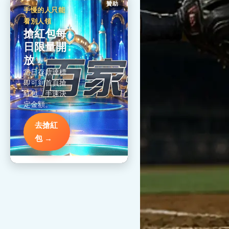
贊助
手慢的人只能
看別人領
搶紅包每
日限量開
放
當日存款達標
即可到首頁搶
紅包，手速決
定金額。
去搶紅
包 →