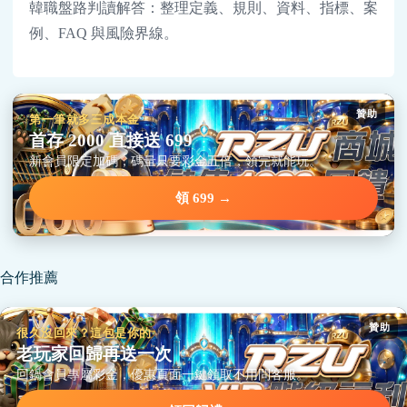
韓職盤路判讀解答：整理定義、規則、資料、指標、案
例、FAQ 與風險界線。
贊助
第一筆就多三成本金
首存 2000 直接送 699
新會員限定加碼，碼量只要彩金五倍，領完就能玩。
領 699 →
合作推薦
贊助
很久沒回來？這包是你的
老玩家回歸再送一次
回鍋會員專屬彩金，優惠頁面一鍵領取不用問客服。