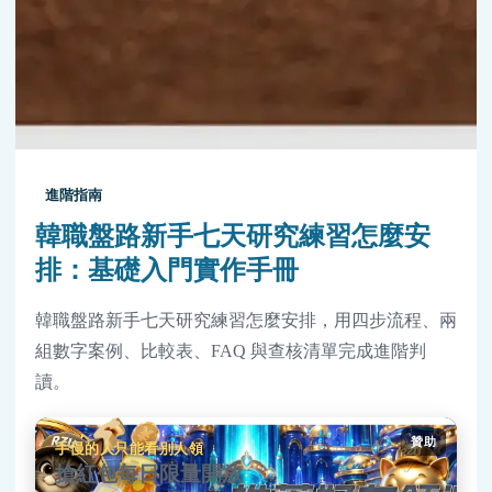
進階指南
韓職盤路新手七天研究練習怎麼安
排：基礎入門實作手冊
韓職盤路新手七天研究練習怎麼安排，用四步流程、兩
組數字案例、比較表、FAQ 與查核清單完成進階判
讀。
贊助
手慢的人只能看別人領
搶紅包每日限量開放