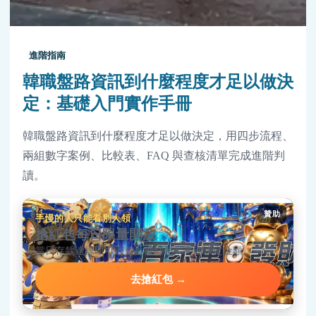
進階指南
韓職盤路資訊到什麼程度才足以做決
定：基礎入門實作手冊
韓職盤路資訊到什麼程度才足以做決定，用四步流程、
兩組數字案例、比較表、FAQ 與查核清單完成進階判
讀。
贊助
手慢的人只能看別人領
搶紅包每日限量開放
當日存款達標即可到首頁搶紅包，手速決定金額。
去搶紅包 →