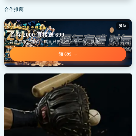
合作推薦
贊助
第一筆就多三成本金
首存 2000 直接送 699
新會員限定加碼，碼量只要彩金五倍，領完就能玩。
領 699 →