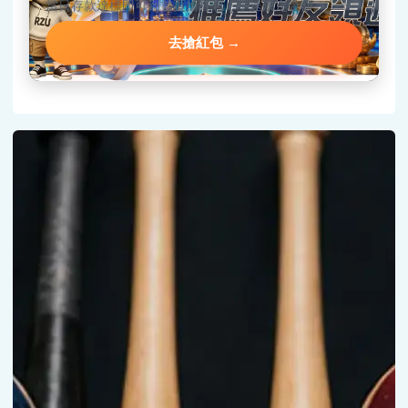
當日存款達標即可到首頁搶紅包，手速決定金額。
去搶紅包 →