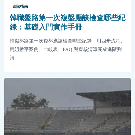
進階指南
韓職盤路第一次複盤應該檢查哪些紀
錄：基礎入門實作手冊
韓職盤路第一次複盤應該檢查哪些紀錄，用四步流程、
兩組數字案例、比較表、FAQ 與查核清單完成進階判
讀。