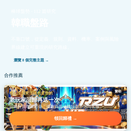
棒球盤勢 · 112 篇研究
韓職盤路
不靠口號，從定義、規則、資料、機率、案例與風險
界線建立可重現的研究路線。
瀏覽 8 個完整主題 →
合作推薦
贊助
很久沒回來？這包是你的
老玩家回歸再送一次
回鍋會員專屬彩金，優惠頁面一鍵領取不用問客服。
領回歸禮 →