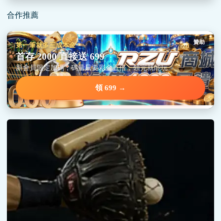
合作推薦
贊助
第一筆就多三成本金
首存 2000 直接送 699
新會員限定加碼，碼量只要彩金五倍，領完就能玩。
領 699 →