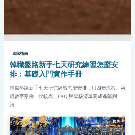
進階指南
韓職盤路新手七天研究練習怎麼安
排：基礎入門實作手冊
韓職盤路新手七天研究練習怎麼安排，用四步流程、兩
組數字案例、比較表、FAQ 與查核清單完成進階判
讀。
贊助
你現在卡在哪一階？
存越多送越多，階梯彩金