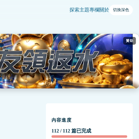
探索
主題
專欄
關於
切換深色
贊助
內容進度
112 / 112 篇已完成