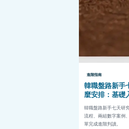
進階指南
韓職盤路新手
麼安排：基礎
韓職盤路新手七天研
流程、兩組數字案例、
單完成進階判讀。