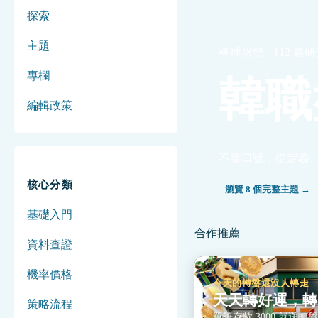
探索
主題
棒球盤勢 · 112 篇
專欄
韓職
編輯政策
不靠口號，從定義
核心分類
瀏覽 8 個完整主題 →
基礎入門
合作推薦
資料查證
機率價格
今天的轉盤還沒人轉走
天天轉好運，轉
策略流程
單筆存款 3000 就送轉