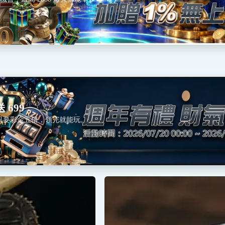
 699
只要彩金五倍，領完就能玩。