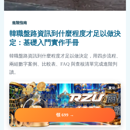
進階指南
韓職盤路資訊到什麼程度才足以做決
定：基礎入門實作手冊
韓職盤路資訊到什麼程度才足以做決定，用四步流程、
兩組數字案例、比較表、FAQ 與查核清單完成進階判
讀。
贊助
第一筆就多三成本金
首存 2000 直接送 699
新會員限定加碼，碼量只要彩金五倍，領完就能玩。
領 699 →