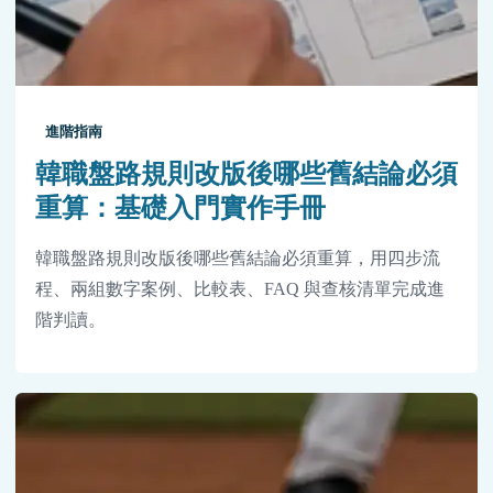
進階指南
韓職盤路規則改版後哪些舊結論必須
重算：基礎入門實作手冊
韓職盤路規則改版後哪些舊結論必須重算，用四步流
程、兩組數字案例、比較表、FAQ 與查核清單完成進
階判讀。