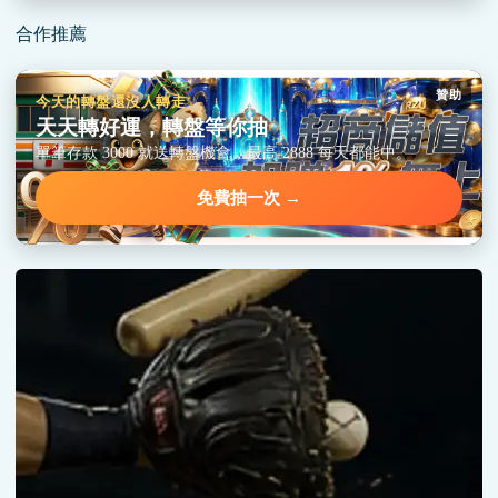
合作推薦
贊助
今天的轉盤還沒人轉走
天天轉好運，轉盤等你抽
單筆存款 3000 就送轉盤機會，最高 2888 每天都能中。
免費抽一次 →