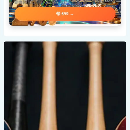
新會員限定加碼，碼量只要彩金五倍，領完就能玩。
領 699 →