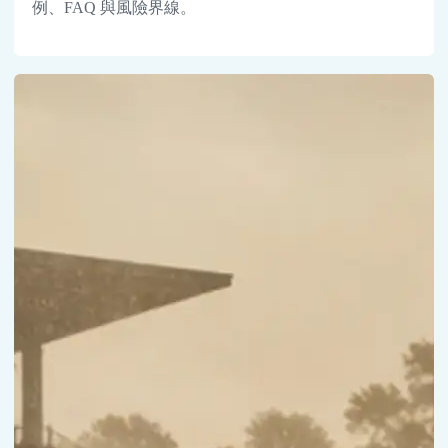
例、FAQ 與風險界線。