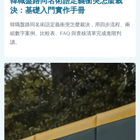
韓職盤路同名術語定義衝突怎麼裁
決：基礎入門實作手冊
韓職盤路同名術語定義衝突怎麼裁決，用四步流程、兩
組數字案例、比較表、FAQ 與查核清單完成進階判
讀。