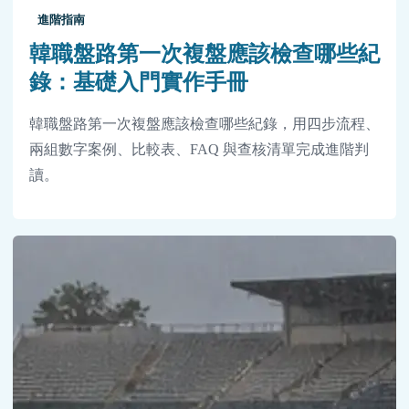
進階指南
韓職盤路第一次複盤應該檢查哪些紀
錄：基礎入門實作手冊
韓職盤路第一次複盤應該檢查哪些紀錄，用四步流程、
兩組數字案例、比較表、FAQ 與查核清單完成進階判
讀。