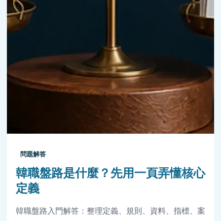
問題解答
韓職盤路是什麼？先用一頁弄懂核心
定義
韓職盤路入門解答：整理定義、規則、資料、指標、案